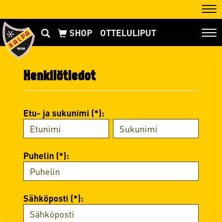
Nav
OTTELULIPUT
Nav
Henkilötiedot
Etu- ja sukunimi (*):
Puhelin (*):
Sähköposti (*):