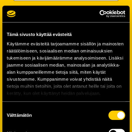
Salasana
Salasana (*):
Tämä sivusto käyttää evästeitä
Käytämme evästeitä tarjoamamme sisällön ja mainosten
räätälöimiseen, sosiaalisen median ominaisuuksien
Vahvista salasana (*):
tukemiseen ja kävijämäärämme analysoimiseen. Lisäksi
jaamme sosiaalisen median, mainosalan ja analytiikka-
alan kumppaneillemme tietoja siitä, miten käytät
Yhteystiedot
sivustoamme. Kumppanimme voivat yhdistää näitä
tietoja muihin tietoihin, joita olet antanut heille tai joita on
kerätty, kun olet käyttänyt heidän palvelujaan.
Katuosoite (*):
Suostumuksen
Välttämätön
valinta