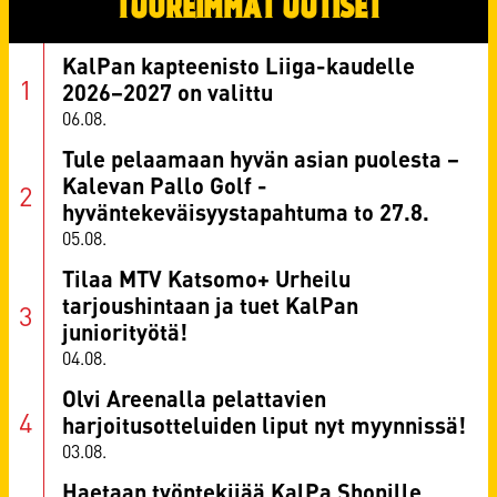
TUOREIMMAT UUTISET
KalPan kapteenisto Liiga-kaudelle
2026–2027 on valittu
06.08.
Tule pelaamaan hyvän asian puolesta –
Kalevan Pallo Golf -
hyväntekeväisyystapahtuma to 27.8.
05.08.
Tilaa MTV Katsomo+ Urheilu
tarjoushintaan ja tuet KalPan
juniorityötä!
04.08.
Olvi Areenalla pelattavien
harjoitusotteluiden liput nyt myynnissä!
03.08.
Haetaan työntekijää KalPa Shopille