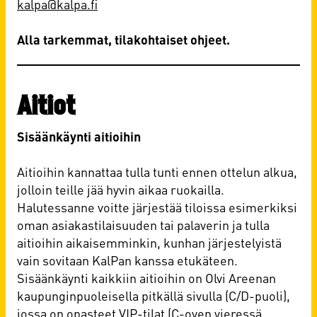
kalpa@kalpa.fi
Alla tarkemmat, tilakohtaiset ohjeet.
Aitiot
Sisäänkäynti aitioihin
Aitioihin kannattaa tulla tunti ennen ottelun alkua,
jolloin teille jää hyvin aikaa ruokailla.
Halutessanne voitte järjestää tiloissa esimerkiksi
oman asiakastilaisuuden tai palaverin ja tulla
aitioihin aikaisemminkin, kunhan järjestelyistä
vain sovitaan KalPan kanssa etukäteen.
Sisäänkäynti kaikkiin aitioihin on Olvi Areenan
kaupunginpuoleisella pitkällä sivulla (C/D-puoli),
jossa on opasteet VIP-tilat (C-oven vieressä