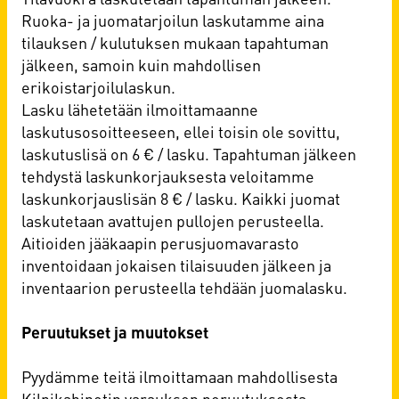
Ruoka- ja juomatarjoilun laskutamme aina
tilauksen / kulutuksen mukaan tapahtuman
jälkeen, samoin kuin mahdollisen
erikoistarjoilulaskun.
Lasku lähetetään ilmoittamaanne
laskutusosoitteeseen, ellei toisin ole sovittu,
laskutuslisä on 6 € / lasku. Tapahtuman jälkeen
tehdystä laskunkorjauksesta veloitamme
laskunkorjauslisän 8 € / lasku. Kaikki juomat
laskutetaan avattujen pullojen perusteella.
Aitioiden jääkaapin perusjuomavarasto
inventoidaan jokaisen tilaisuuden jälkeen ja
inventaarion perusteella tehdään juomalasku.
Peruutukset ja muutokset
Pyydämme teitä ilmoittamaan mahdollisesta
Kilpikabinetin varauksen peruutuksesta