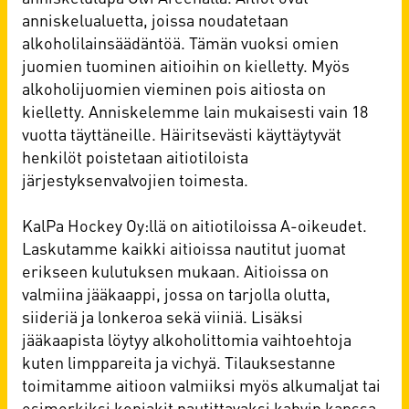
anniskelualuetta, joissa noudatetaan
alkoholilainsäädäntöä. Tämän vuoksi omien
juomien tuominen aitioihin on kielletty. Myös
alkoholijuomien vieminen pois aitiosta on
kielletty. Anniskelemme lain mukaisesti vain 18
vuotta täyttäneille. Häiritsevästi käyttäytyvät
henkilöt poistetaan aitiotiloista
järjestyksenvalvojien toimesta.
KalPa Hockey Oy:llä on aitiotiloissa A-oikeudet.
Laskutamme kaikki aitioissa nautitut juomat
erikseen kulutuksen mukaan. Aitioissa on
valmiina jääkaappi, jossa on tarjolla olutta,
siideriä ja lonkeroa sekä viiniä. Lisäksi
jääkaapista löytyy alkoholittomia vaihtoehtoja
kuten limppareita ja vichyä. Tilauksestanne
toimitamme aitioon valmiiksi myös alkumaljat tai
esimerkiksi konjakit nautittavaksi kahvin kanssa.