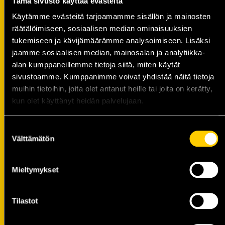
Tämä sivusto käyttää evästeitä
ottelukohtainen ruoka sekä kahvitarjoilu
ensimmäisellä erätauolla. VIP-tilojemme
Käytämme evästeitä tarjoamamme sisällön ja mainosten
laadukas ruoka valmistetaan oman ravintola
räätälöimiseen, sosiaalisen median ominaisuuksien
Pelimiehemme keittiössä . Ruoka on valmiina
tukemiseen ja kävijämäärämme analysoimiseen. Lisäksi
lämpöhauteissa tunti ennen ottelutapahtuman
jaamme sosiaalisen median, mainosalan ja analytiikka-
alan kumppaneillemme tietoja siitä, miten käytät
alkua ja se korjataan pois n. 5 minuuttia ennen
sivustoamme. Kumppanimme voivat yhdistää näitä tietoja
ottelun alkamista. Ensimmäisellä erätauolla
muihin tietoihin, joita olet antanut heille tai joita on kerätty,
Grano Lounge tarjoillaan kahvit ja kahvileivät.
kun olet käyttänyt heidän palvelujaan.
Mikäli teillä on erikoisruokavalioita, ilmoittakaa
siitä meille jo varauksen yhteydessä tai
Suostumuksen
Välttämätön
viimeistään viikkoa ennen ottelutapahtumaa.
valinta
Alkoholijuomien tarjoilu Grano Lounge
Mieltymykset
KalPa Hockey Oy:llä on alkoholijuomien
Tilastot
anniskelulupa Olvi Areenalla. Grano Lounge on
anniskelualuetta, jossa noudatetaan