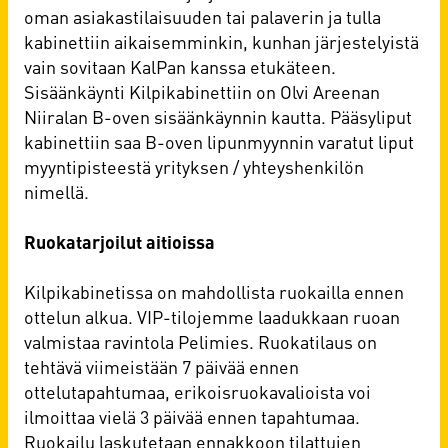
oman asiakastilaisuuden tai palaverin ja tulla
kabinettiin aikaisemminkin, kunhan järjestelyistä
vain sovitaan KalPan kanssa etukäteen.
Sisäänkäynti Kilpikabinettiin on Olvi Areenan
Niiralan B-oven sisäänkäynnin kautta. Pääsyliput
kabinettiin saa B-oven lipunmyynnin varatut liput
myyntipisteestä yrityksen / yhteyshenkilön
nimellä.
Ruokatarjoilut aitioissa
Kilpikabinetissa on mahdollista ruokailla ennen
ottelun alkua. VIP-tilojemme laadukkaan ruoan
valmistaa ravintola Pelimies. Ruokatilaus on
tehtävä viimeistään 7 päivää ennen
ottelutapahtumaa, erikoisruokavalioista voi
ilmoittaa vielä 3 päivää ennen tapahtumaa.
Ruokailu laskutetaan ennakkoon tilattujen