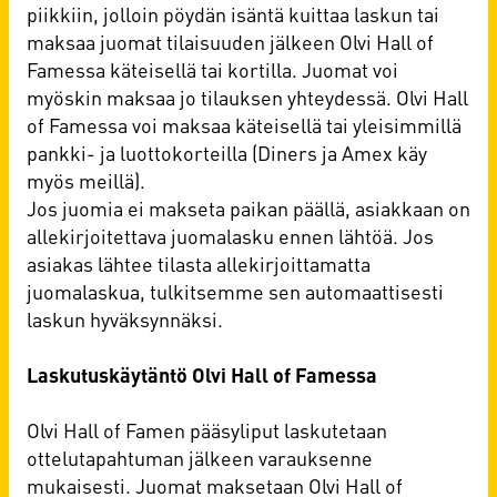
piikkiin, jolloin pöydän isäntä kuittaa laskun tai
maksaa juomat tilaisuuden jälkeen Olvi Hall of
Famessa käteisellä tai kortilla. Juomat voi
myöskin maksaa jo tilauksen yhteydessä. Olvi Hall
of Famessa voi maksaa käteisellä tai yleisimmillä
pankki- ja luottokorteilla (Diners ja Amex käy
myös meillä).
Jos juomia ei makseta paikan päällä, asiakkaan on
allekirjoitettava juomalasku ennen lähtöä. Jos
asiakas lähtee tilasta allekirjoittamatta
juomalaskua, tulkitsemme sen automaattisesti
laskun hyväksynnäksi.
Laskutuskäytäntö Olvi Hall of Famessa
Olvi Hall of Famen pääsyliput laskutetaan
ottelutapahtuman jälkeen varauksenne
mukaisesti. Juomat maksetaan Olvi Hall of