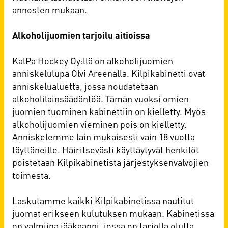
annosten mukaan.
Alkoholijuomien tarjoilu aitioissa
KalPa Hockey Oy:llä on alkoholijuomien
anniskelulupa Olvi Areenalla. Kilpikabinetti ovat
anniskelualuetta, jossa noudatetaan
alkoholilainsäädäntöä. Tämän vuoksi omien
juomien tuominen kabinettiin on kielletty. Myös
alkoholijuomien vieminen pois on kielletty.
Anniskelemme lain mukaisesti vain 18 vuotta
täyttäneille. Häiritsevästi käyttäytyvät henkilöt
poistetaan Kilpikabinetista järjestyksenvalvojien
toimesta.
Laskutamme kaikki Kilpikabinetissa nautitut
juomat erikseen kulutuksen mukaan. Kabinetissa
on valmiina jääkaappi, jossa on tarjolla olutta,