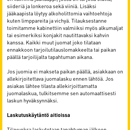
siideriä ja lonkeroa sekä viiniä. Lisäksi
jääkaapista löytyy alkoholittomia vaihtoehtoja
kuten limppareita ja vichyä. Tilauksestanne
toimitamme kabinettiin valmiiksi myös alkumaljat
tai esimerkiksi konjakit nautittavaksi kahvin
kanssa. Kaikki muut juomat joko tilataan
ennakkoon tarjoilutilauslomakkeelta tai paikan
päällä tarjoilijalta tapahtuman aikana.
Jos juomia ei makseta paikan päällä, asiakkaan on
allekirjoitettava juomalasku ennen lähtöä. Jos
asiakas lähtee tilasta allekirjoittamatta
juomalaskua, tulkitsemme sen automaattisesti
laskun hyväksynnäksi.
Laskutuskäytäntö aitioissa
Tilavuokra laskutetaan tapahtuman jälkeen.