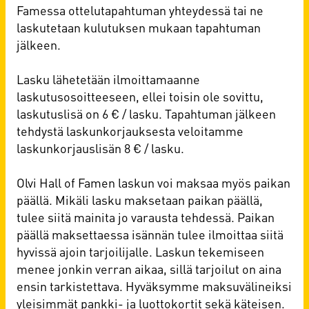
Famessa ottelutapahtuman yhteydessä tai ne
laskutetaan kulutuksen mukaan tapahtuman
jälkeen.
Lasku lähetetään ilmoittamaanne
laskutusosoitteeseen, ellei toisin ole sovittu,
laskutuslisä on 6 € / lasku. Tapahtuman jälkeen
tehdystä laskunkorjauksesta veloitamme
laskunkorjauslisän 8 € / lasku.
Olvi Hall of Famen laskun voi maksaa myös paikan
päällä. Mikäli lasku maksetaan paikan päällä,
tulee siitä mainita jo varausta tehdessä. Paikan
päällä maksettaessa isännän tulee ilmoittaa siitä
hyvissä ajoin tarjoilijalle. Laskun tekemiseen
menee jonkin verran aikaa, sillä tarjoilut on aina
ensin tarkistettava. Hyväksymme maksuvälineiksi
yleisimmät pankki- ja luottokortit sekä käteisen.