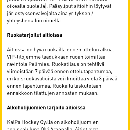
oikealla puolella). Pääsyliput aitioihin löytyvät
järjestyksenvalvojalta aina yrityksen /
yhteyshenkilön nimellä.
Ruokatarjoilut aitioissa
Aitiossa on hyvä ruokailla ennen ottelun alkua.
VIP-tilojemme laadukkaan ruoan toimittaa
ravintola Pelimies. Ruokatilaus on tehtävä
viimeistään 7 päivää ennen ottelutapahtumaa,
erikoisruokavalioista voi ilmoittaa vielä 3 päivää
ennen tapahtumaa. Ruokailu laskutetaan
ennakkoon tilattujen annosten mukaan.
Alkoholijuomien tarjoilu aitioissa
KalPa Hockey Oy:llä on alkoholijuomien
anniskelulupa Olvi Areenalla. Aitiot ovat