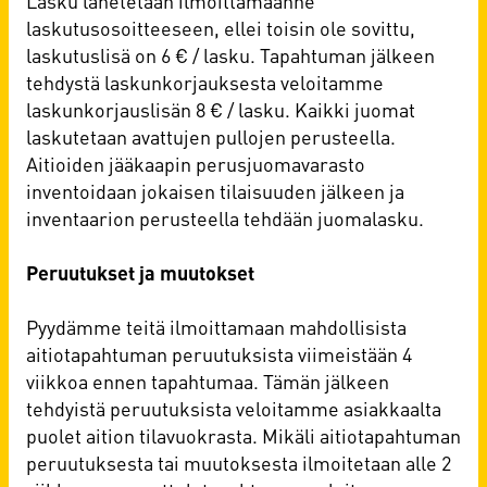
Lasku lähetetään ilmoittamaanne
laskutusosoitteeseen, ellei toisin ole sovittu,
laskutuslisä on 6 € / lasku. Tapahtuman jälkeen
tehdystä laskunkorjauksesta veloitamme
laskunkorjauslisän 8 € / lasku. Kaikki juomat
laskutetaan avattujen pullojen perusteella.
Aitioiden jääkaapin perusjuomavarasto
inventoidaan jokaisen tilaisuuden jälkeen ja
inventaarion perusteella tehdään juomalasku.
Peruutukset ja muutokset
Pyydämme teitä ilmoittamaan mahdollisista
aitiotapahtuman peruutuksista viimeistään 4
viikkoa ennen tapahtumaa. Tämän jälkeen
tehdyistä peruutuksista veloitamme asiakkaalta
puolet aition tilavuokrasta. Mikäli aitiotapahtuman
peruutuksesta tai muutoksesta ilmoitetaan alle 2