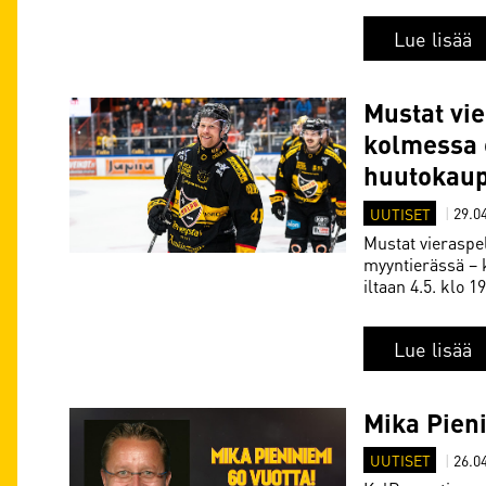
Lue lisää
Mustat vi
kolmessa 
huutokaup
UUTISET
|
29.0
Mustat vieraspe
myyntierässä – 
iltaan 4.5. klo 1
Lue lisää
Mika Pieni
UUTISET
|
26.0