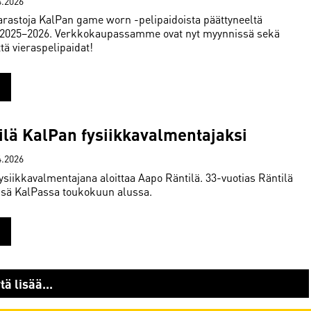
4.2026
astoja KalPan game worn -pelipaidoista päättyneeltä
 2025–2026. Verkkokaupassamme ovat nyt myynnissä sekä
ttä vieraspelipaidat!
ilä KalPan fysiikkavalmentajaksi
4.2026
siikkavalmentajana aloittaa Aapo Räntilä. 33-vuotias Räntilä
änsä KalPassa toukokuun alussa.
ä lisää...