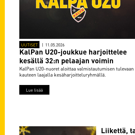
UUTISET
|
11.05.2026
KalPan U20-joukkue harjoittelee
kesällä 32:n pelaajan voimin
KalPan U20-nuoret aloittaa valmistautumisen tulevaan
kauteen laajalla kesäharjoitteluryhmällä.
Lue lisää
Liikettä, 