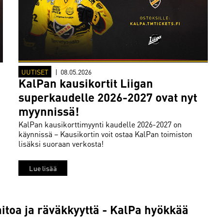
UUTISET
|
08.05.2026
KalPan kausikortit Liigan
superkaudelle 2026-2027 ovat nyt
myynnissä!
KalPan kausikorttimyynti kaudelle 2026-2027 on
käynnissä – Kausikortin voit ostaa KalPan toimiston
lisäksi suoraan verkosta!
Lue lisää
taitoa ja räväkkyyttä - KalPa hyökkää