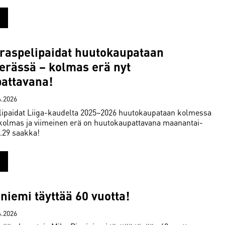
eraspelipaidat huutokaupataan
erässä – kolmas erä nyt
attavana!
4.2026
lipaidat Liiga-kaudelta 2025–2026 huutokaupataan kolmessa
kolmas ja viimeinen erä on huutokaupattavana maanantai-
9.29 saakka!
niemi täyttää 60 vuotta!
4.2026