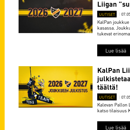
Liigan ”s
UUTISET
|
07.0
KalPan joukkue 
kasassa. Joukku
tukevat erinomai
Lue lisää
KalPan Li
julkisteta
täältä!
UUTISET
|
07.0
Kalevan Pallon L
katso tilaisuus
Lue lisää