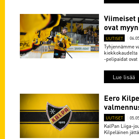
Viimeiset
ovat myyn
UUTISET
|
06.0
Tyhjennämme var
kiekkokaudelta 
-pelipaidat ova
Lue lisää
Eero Kilpe
valmennu
UUTISET
|
05.0
KalPan Liiga-jo
Kilpeläinen jät