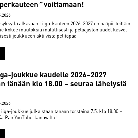
uperkauteen
”
voittamaan!
5.2026
syksyllä alkavaan Liiga-kauteen 2026–2027 on pääpiirteittäin
e kokee muutoksia maltillisesti ja pelaajiston uudet kasvot
sesti joukkueen aktiivista pelitapaa.
iga-joukkue kaudelle 2026–2027
an tänään klo 18.00 – seuraa lähetystä
5.2026
iiga-joukkue julkaistaan tänään torstaina 7.5. klo 18.00 –
 KalPan YouTube-kanavalta!