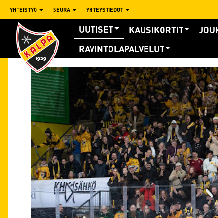
YHTEISTYÖ
SEURA
YHTEYSTIEDOT
UUTISET
KAUSIKORTIT
JOU
RAVINTOLAPALVELUT