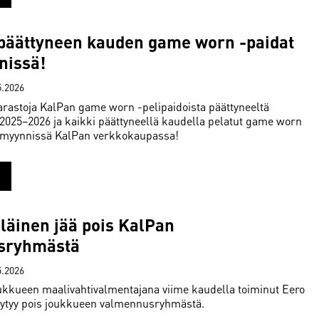
 päättyneen kauden game worn -paidat
nissä!
5.2026
astoja KalPan game worn -pelipaidoista päättyneeltä
2025–2026 ja kaikki päättyneellä kaudella pelatut game worn
t myynnissä KalPan verkkokaupassa!
läinen jää pois KalPan
sryhmästä
5.2026
ukkueen maalivahtivalmentajana viime kaudella toiminut Eero
täytyy pois joukkueen valmennusryhmästä.