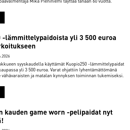
päävalmentaja Mika Pieniniemi täyttää tänään 60 vuotta.
-lämmittelypaidoista yli 3 500 euroa
rkoitukseen
4.2026
ukkueen syyskaudella käyttämät Kuopio250 -lämmittelypaidat
kaupassa yli 3 500 euroa. Varat ohjattiin lyhentämättömänä
e vähävaraisten ja matalan kynnyksen toiminnan tukemiseksi.
n kauden game worn -pelipaidat nyt
!