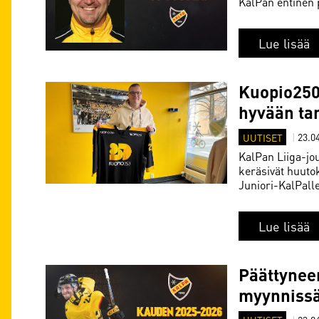
KalPan entinen 
Lue lisää
Kuopio250 
hyvään ta
UUTISET
|
23.0
KalPan Liiga-jo
keräsivät huuto
Juniori-KalPall
Lue lisää
Päättynee
myynnissä