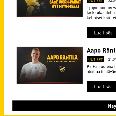
UUTISET
|
23.0
Tyhjennämme var
kiekkokaudelta
keltaiset koti- e
Lue lisää
Aapo Ränt
UUTISET
|
21.0
KalPan uutena fy
aloittaa tehtäv
Lue lisää
Näyt