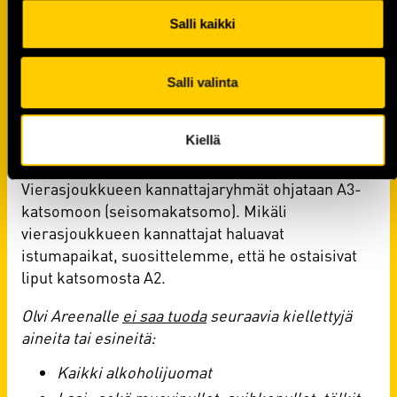
Ovelle ennakkoon varatut ryhmäliput lunastetaan
B-ovelta. B-ovella maksu käteisellä,
Salli kaikki
pankkikortilla, luottokortilla, Visa Electronilla tai
etuseteleillä. B-ovesta tulevat sisään kaikki
Salli valinta
toimitsijat sekä median edustajat.
Kotijoukkueen kannattajat ovat rumpuineen C5-
Kiellä
seisomakatsomossa.
Vierasjoukkueen kannattajaryhmät ohjataan A3-
katsomoon (seisomakatsomo). Mikäli
vierasjoukkueen kannattajat haluavat
istumapaikat, suosittelemme, että he ostaisivat
liput katsomosta A2.
Olvi Areenalle
ei saa tuoda
seuraavia kiellettyjä
aineita tai esineitä:
Kaikki alkoholijuomat