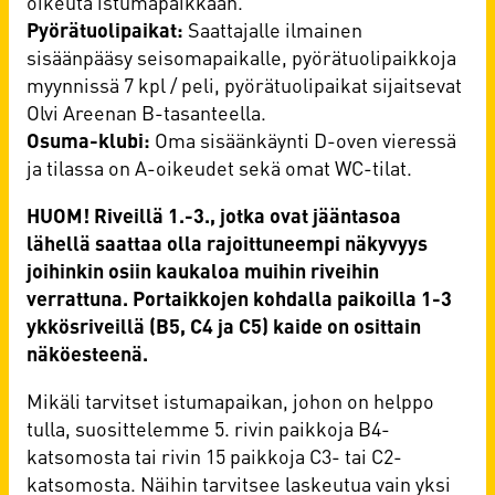
oikeuta istumapaikkaan.
Pyörätuolipaikat:
Saattajalle ilmainen
sisäänpääsy seisomapaikalle, pyörätuolipaikkoja
myynnissä 7 kpl / peli, pyörätuolipaikat sijaitsevat
Olvi Areenan B-tasanteella.
Osuma-klubi:
Oma sisäänkäynti D-oven vieressä
ja tilassa on A-oikeudet sekä omat WC-tilat.
HUOM! Riveillä 1.-3., jotka ovat jääntasoa
lähellä saattaa olla rajoittuneempi näkyvyys
joihinkin osiin kaukaloa muihin riveihin
verrattuna. Portaikkojen kohdalla paikoilla 1-3
ykkösriveillä (B5, C4 ja C5) kaide on osittain
näköesteenä.
Mikäli tarvitset istumapaikan, johon on helppo
tulla, suosittelemme 5. rivin paikkoja B4-
katsomosta tai rivin 15 paikkoja C3- tai C2-
katsomosta. Näihin tarvitsee laskeutua vain yksi