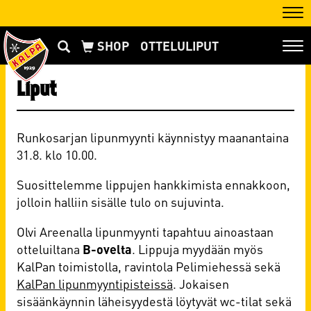
Nav
OTTELULIPUT
Nav
Liput
Runkosarjan lipunmyynti käynnistyy maanantaina
31.8. klo 10.00.
Suosittelemme lippujen hankkimista ennakkoon,
jolloin halliin sisälle tulo on sujuvinta.
Olvi Areenalla lipunmyynti tapahtuu ainoastaan
otteluiltana
B-ovelta
. Lippuja myydään myös
KalPan toimistolla, ravintola Pelimiehessä sekä
KalPan lipunmyyntipisteissä
. Jokaisen
sisäänkäynnin läheisyydestä löytyvät wc-tilat sekä