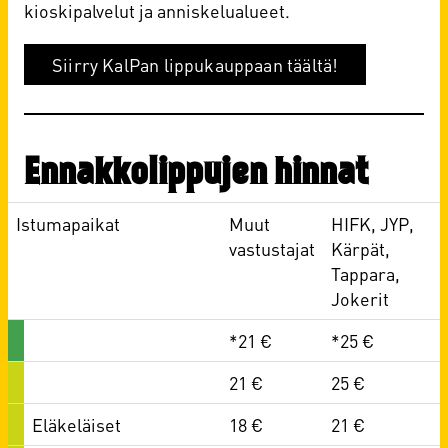
kioskipalvelut ja anniskelualueet.
Siirry KalPan lippukauppaan täältä!
Ennakkolippujen hinnat
Istumapaikat
Muut
HIFK, JYP,
vastustajat
Kärpät,
Tappara,
Jokerit
*21 €
*25 €
21 €
25 €
Eläkeläiset
18 €
21 €