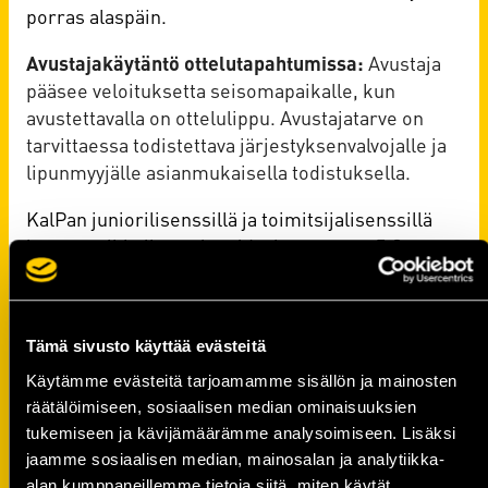
porras alaspäin.
Avustajakäytäntö ottelutapahtumissa:
Avustaja
pääsee veloituksetta seisomapaikalle, kun
avustettavalla on ottelulippu. Avustajatarve on
tarvittaessa todistettava järjestyksenvalvojalle ja
lipunmyyjälle asianmukaisella todistuksella.
KalPan juniorilisenssillä ja toimitsijalisenssillä
istumapaikkalippu ringside-katsomoon 5 €
ennakkoon (KalPan toimisto ja Ravintola
Pelimies), sekä ovelta. Seisomalippu
veloituksetta.
Tämä sivusto käyttää evästeitä
Vieraskannattajaryhmät voivat olla suoraan
Käytämme evästeitä tarjoamamme sisällön ja mainosten
yhteydessä toimistoon lippujen suhteen.
räätälöimiseen, sosiaalisen median ominaisuuksien
(kalpa@kalpa.fi)
tukemiseen ja kävijämäärämme analysoimiseen. Lisäksi
jaamme sosiaalisen median, mainosalan ja analytiikka-
alan kumppaneillemme tietoja siitä, miten käytät