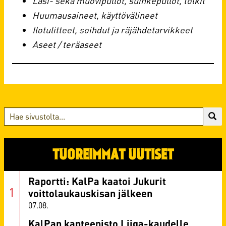
Lasi- sekä muovipullot, suihkepullot, tölkit
Huumausaineet, käyttövälineet
Ilotulitteet, soihdut ja räjähdetarvikkeet
Aseet / teräaseet
TUOREIMMAT UUTISET
Raportti: KalPa kaatoi Jukurit
voittolaukauskisan jälkeen
07.08.
KalPan kapteenisto Liiga-kaudelle