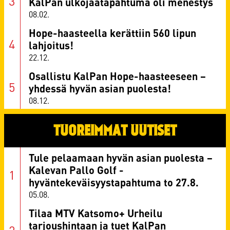
KalPan ulkojäätapahtuma oli menestys
08.02.
Hope-haasteella kerättiin 560 lipun
lahjoitus!
22.12.
Osallistu KalPan Hope-haasteeseen –
yhdessä hyvän asian puolesta!
08.12.
TUOREIMMAT UUTISET
Tule pelaamaan hyvän asian puolesta –
Kalevan Pallo Golf -
hyväntekeväisyystapahtuma to 27.8.
05.08.
Tilaa MTV Katsomo+ Urheilu
tarjoushintaan ja tuet KalPan