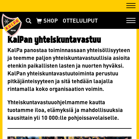
Nav
OTTELULIPUT
Nav
KalPan yhteiskuntavastuu
KalPa panostaa toiminnassaan yhteisöllisyyteen
ja teemme paljon yhteiskuntavastuullisia asioita
etenkin paikallisten lasten ja nuorten hyväksi.
KalPan yhteiskuntavastuutoiminta perustuu
pitkäjänteisyyteen ja sitä tehdään laajalla
rintamalla koko organisaation voimin.
Yhteiskuntavastuuohjelmamme kautta
tuotamme iloa, elämyksiä ja mahdollisuuksia
kausittain yli 10 000:lle pohjoissavolaiselle.