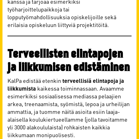
kanssa ja tarjoaa esimerkiksi
työharjoittelupaikkoja tai
lopputyömahdollisuuksia opiskelijoille sekä
erilaisia opiskeluun liittyviä projektitöitä.
Terveellisten elintapojen
ja liikkumisen edistäminen
KalPa edistää etenkin
terveellisiä elintapoja ja
liikkumista
kaikessa toiminnassaan. Avaamme
esimerkiksi sosiaalisessa mediassa pelaajien
arkea, treenaamista, syömistä, lepoa ja urheilijan
ammattia, ja tuomme näitä asioita esiin laaja-
alaisella koulukiertueellamme (jolla tavoitamme
yli 3000 alakoululaista) rohkaisten kaikkia
liikkumaan monipuolisesti.