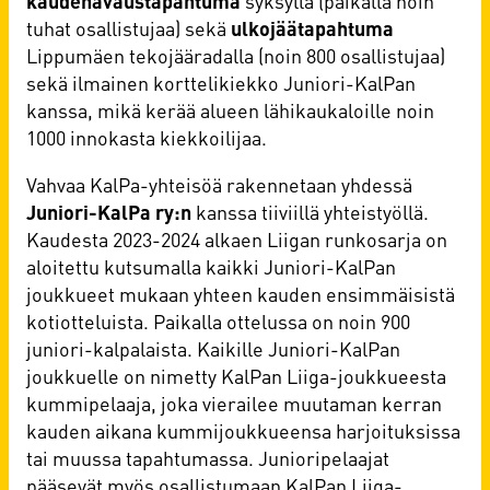
kaudenavaustapahtuma
syksyllä (paikalla noin
tuhat osallistujaa) sekä
ulkojäätapahtuma
Lippumäen tekojääradalla (noin 800 osallistujaa)
sekä ilmainen korttelikiekko Juniori-KalPan
kanssa, mikä kerää alueen lähikaukaloille noin
1000 innokasta kiekkoilijaa.
Vahvaa KalPa-yhteisöä rakennetaan yhdessä
Juniori-KalPa ry:n
kanssa tiiviillä yhteistyöllä.
Kaudesta 2023-2024 alkaen Liigan runkosarja on
aloitettu kutsumalla kaikki Juniori-KalPan
joukkueet mukaan yhteen kauden ensimmäisistä
kotiotteluista. Paikalla ottelussa on noin 900
juniori-kalpalaista. Kaikille Juniori-KalPan
joukkuelle on nimetty KalPan Liiga-joukkueesta
kummipelaaja, joka vierailee muutaman kerran
kauden aikana kummijoukkueensa harjoituksissa
tai muussa tapahtumassa. Junioripelaajat
pääsevät myös osallistumaan KalPan Liiga-