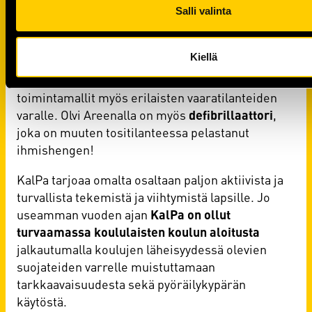
ensiapuhenkilöstö, ottelutapahtumissa toki myös
Salli valinta
joukkueen lääkärit, jotka ovat tottuneet
toimimaan nopeasti ja yhteistyössä
Kiellä
pelastushenkilökunnan kanssa. Liigan kautta
seuroilla on käytössään vakiintuneet
toimintamallit myös erilaisten vaaratilanteiden
varalle. Olvi Areenalla on myös
defibrillaattori
,
joka on muuten tositilanteessa pelastanut
ihmishengen!
KalPa tarjoaa omalta osaltaan paljon aktiivista ja
turvallista tekemistä ja viihtymistä lapsille. Jo
useamman vuoden ajan
KalPa on ollut
turvaamassa koululaisten koulun aloitusta
jalkautumalla koulujen läheisyydessä olevien
suojateiden varrelle muistuttamaan
tarkkaavaisuudesta sekä pyöräilykypärän
käytöstä.