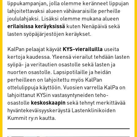
lippukampanjan, jolla olemme keränneet lippujan
lahjoitettavaksi alueen vähävaraisille perheille
joululahjaksi. Lisäksi olemme mukana alueen
erilaisissa keräyksissä
kuten Nenäpäivä sekä
lasten syöpäjärjestöjen keräykset.
KalPan pelaajat käyvät
KYS-vierailuilla
useita
kertoja kaudessa. Yleensä vierailut tehdään lasten
syöpä- ja veritautien osastolle sekä lasten ja
nuorten osastolle. Lapsipotilaille ja heidän
perheilleen on lahjoitettu myös KalPan
ottelulippuja käyttöön. Vuosien varrella KalPa on
lahjoittanut KYSin vastasyntyneiden teho-
osastolle
keskoskaapin
sekä tehnyt merkittävää
hyväntekeväisyyskeräystä Lastenklinikoiden
Kummit ry:n kautta.