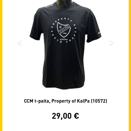
paita, Property of KalPa (10572)
CCM t-paita, 
29,00
€
29