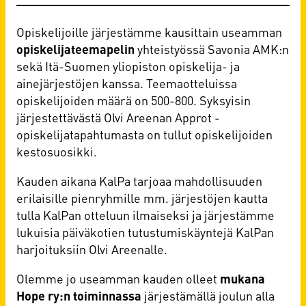
Opiskelijoille järjestämme kausittain useamman
opiskelijateemapelin
yhteistyössä Savonia AMK:n
sekä Itä-Suomen yliopiston opiskelija- ja
ainejärjestöjen kanssa. Teemaotteluissa
opiskelijoiden määrä on 500-800. Syksyisin
järjestettävästä Olvi Areenan Approt -
opiskelijatapahtumasta on tullut opiskelijoiden
kestosuosikki.
Kauden aikana KalPa tarjoaa mahdollisuuden
erilaisille pienryhmille mm. järjestöjen kautta
tulla KalPan otteluun ilmaiseksi ja järjestämme
lukuisia päiväkotien tutustumiskäyntejä KalPan
harjoituksiin Olvi Areenalle.
Olemme jo useamman kauden olleet
mukana
Hope ry:n toiminnassa
järjestämällä joulun alla