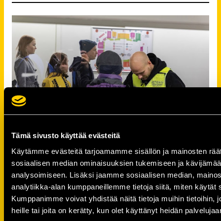
Tämä sivusto käyttää evästeitä
Käytämme evästeitä tarjoamamme sisällön ja mainosten räät
KalPan ottelutapahtumissa tehdään
sosiaalisen median ominaisuuksien tukemiseen ja kävijäm
turvatarkastukset ovilla kaikille.
analysoimiseen. Lisäksi jaamme sosiaalisen median, mainos
analytiikka-alan kumppaneillemme tietoja siitä, miten käytä
Turvallisuus
Kumppanimme voivat yhdistää näitä tietoja muihin tietoihin, jo
heille tai joita on kerätty, kun olet käyttänyt heidän palvelujaa
Turvallisuus on yksi KalPan tapahtumien tärkeä