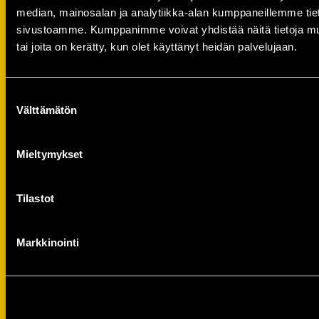
median, mainosalan ja analytiikka-alan kumppaneillemme tieto
sivustoamme. Kumppanimme voivat yhdistää näitä tietoja muihin
tai joita on kerätty, kun olet käyttänyt heidän palvelujaan.
Suostumuksen
Välttämätön
valinta
Mieltymykset
CCM t-paita, valkoinen (10574)
29,00
€
Tilastot
Markkinointi