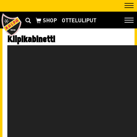
Nav
OTTELULIPUT
Nav
Kilpikabinetti