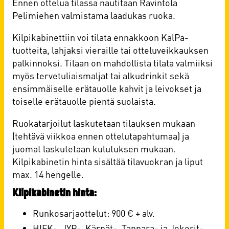
Ennen ottelua tilassa nautitaan Ravintola
Pelimiehen valmistama laadukas ruoka.
Kilpikabinettiin voi tilata ennakkoon KalPa-
tuotteita, lahjaksi vieraille tai otteluveikkauksen
palkinnoksi. Tilaan on mahdollista tilata valmiiksi
myös tervetuliaismaljat tai alkudrinkit sekä
ensimmäiselle erätauolle kahvit ja leivokset ja
toiselle erätauolle pientä suolaista.
Ruokatarjoilut laskutetaan tilauksen mukaan
(tehtävä viikkoa ennen ottelutapahtumaa) ja
juomat laskutetaan kulutuksen mukaan.
Kilpikabinetin hinta sisältää tilavuokran ja liput
max. 14 hengelle.
Kilpikabinetin hinta:
Runkosarjaottelut: 900 € + alv.
HIFK-, JYP-, Kärpät-, Tappara- ja Jokerit-