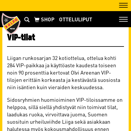
Nav
OTTELULIPUT
Nav
VIP-tilat
Liigan runkosarjan 32 kotiottelua, ottelua kohti
284 VIP-paikkaa ja käyttöaste kaudesta toiseen
noin 90 prosenttia kertovat Olvi Areenan VIP-
tilojen erittäin korkeasta ja kestävästä suosiosta
niin isäntien kuin vieraiden keskuudessa.
Sidosryhmien huomioiminen VIP-tiloissamme on
helppoa, sillä siellä yhdistyvät niin toimivat tilat,
laadukas ruoka, virvoittava juoma, Suomen
suosituin urheiluviihde Liiga sekä asiakkaan
halutessa myös kokousmahdollisuus ennen