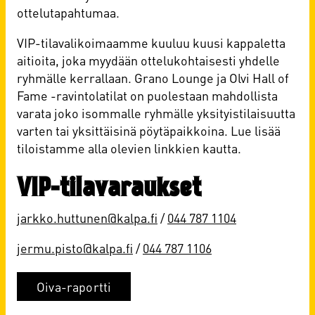
ottelutapahtumaa.
VIP-tilavalikoimaamme kuuluu kuusi kappaletta
aitioita, joka myydään ottelukohtaisesti yhdelle
ryhmälle kerrallaan. Grano Lounge ja Olvi Hall of
Fame -ravintolatilat on puolestaan mahdollista
varata joko isommalle ryhmälle yksityistilaisuutta
varten tai yksittäisinä pöytäpaikkoina. Lue lisää
tiloistamme alla olevien linkkien kautta.
VIP-tilavaraukset
jarkko.huttunen@kalpa.fi
/
044 787 1104
jermu.pisto@kalpa.fi
/
044 787 1106
Oiva-raportti