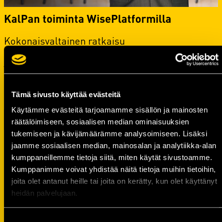
KalPan toiminta WisePlatformilla
Kokonaisvaltainen ratkaisu
asiakkuudenhallintaan, myyntiin, markkinointiin
ja taloushallintoon. Kaikki helppokäyttöisesti
samassa järjestelmässä, samoilla logiikoilla ja
käyttäjätunnuksilla. Tutustu järjestelmän osa-
alueisiin!
Tämä sivusto käyttää evästeitä
Käytämme evästeitä tarjoamamme sisällön ja mainosten
Lue lisää
räätälöimiseen, sosiaalisen median ominaisuuksien
tukemiseen ja kävijämäärämme analysoimiseen. Lisäksi
jaamme sosiaalisen median, mainosalan ja analytiikka-alan
kumppaneillemme tietoja siitä, miten käytät sivustoamme.
Kumppanimme voivat yhdistää näitä tietoja muihin tietoihin,
TILASTOT
joita olet antanut heille tai joita on kerätty, kun olet käyttänyt
heidän palvelujaan.
Suostumuksen