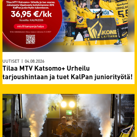
UUTISET
|
04.08.2026
Tilaa MTV Katsomo+ Urheilu
tarjoushintaan ja tuet KalPan juniorityötä!