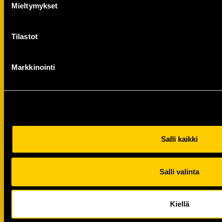
Mieltymykset
Tilastot
Markkinointi
Salli kaikki
Kaulaliina KalPa-tekstillä (10714)
22,00
€
Salli valinta
Kiellä