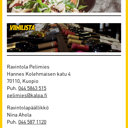
Ravintola Pelimies
Hannes Kolehmaisen katu 4
70110, Kuopio
Puh.
044 5863 515
pelimies@kalpa.fi
Ravintolapäällikkö
Nina Ahola
Puh.
044 587 1120