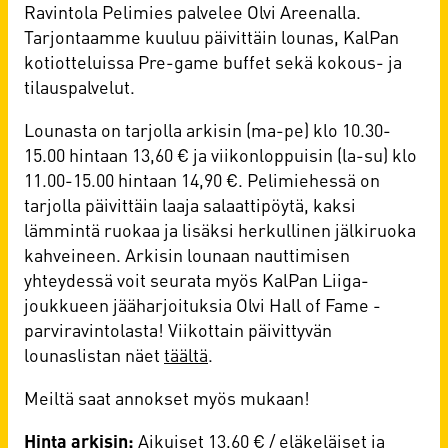
Ravintola Pelimies palvelee Olvi Areenalla.
Tarjontaamme kuuluu päivittäin lounas, KalPan
kotiotteluissa Pre-game buffet sekä kokous- ja
tilauspalvelut.
Lounasta on tarjolla arkisin (ma-pe) klo 10.30-
15.00 hintaan 13,60 € ja viikonloppuisin (la-su) klo
11.00-15.00 hintaan 14,90 €. Pelimiehessä on
tarjolla päivittäin laaja salaattipöytä, kaksi
lämmintä ruokaa ja lisäksi herkullinen jälkiruoka
kahveineen. Arkisin lounaan nauttimisen
yhteydessä voit seurata myös KalPan Liiga-
joukkueen jääharjoituksia Olvi Hall of Fame -
parviravintolasta! Viikottain päivittyvän
lounaslistan näet
täältä
.
Meiltä saat annokset myös mukaan!
Hinta arkisin:
Aikuiset 13,60 € / eläkeläiset ja