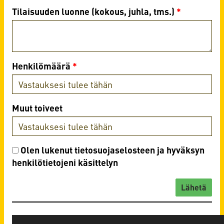
Tilaisuuden luonne (kokous, juhla, tms.)
*
Henkilömäärä
*
Muut toiveet
Olen lukenut
tietosuojaselosteen
ja hyväksyn
henkilötietojeni käsittelyn
Lähetä