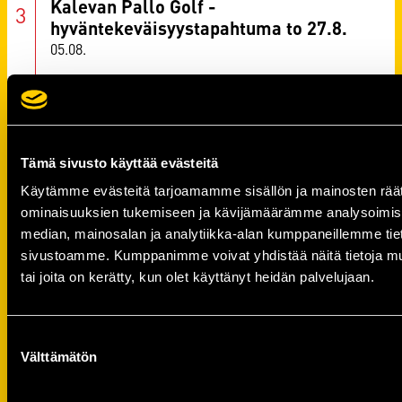
Kalevan Pallo Golf -
hyväntekeväisyystapahtuma to 27.8.
05.08.
Tilaa MTV Katsomo+ Urheilu
tarjoushintaan ja tuet KalPan
juniorityötä!
04.08.
Tämä sivusto käyttää evästeitä
Olvi Areenalla pelattavien
Käytämme evästeitä tarjoamamme sisällön ja mainosten räät
harjoitusotteluiden liput nyt myynnissä!
ominaisuuksien tukemiseen ja kävijämäärämme analysoimise
03.08.
median, mainosalan ja analytiikka-alan kumppaneillemme tieto
sivustoamme. Kumppanimme voivat yhdistää näitä tietoja muihin
tai joita on kerätty, kun olet käyttänyt heidän palvelujaan.
KALPA
KAUPPAAN
Suostumuksen
Välttämätön
valinta