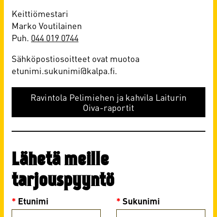
Keittiömestari
Marko Voutilainen
Puh.
044 019 0744
Sähköpostiosoitteet ovat muotoa
etunimi.sukunimi@kalpa.fi.
Ravintola Pelimiehen ja kahvila Laiturin
Oiva-raportit
Lähetä meille
tarjouspyyntö
*
Etunimi
*
Sukunimi