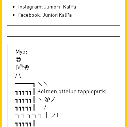
Instagram:
Juniori_KalPa
Facebook:
JunioriKalPa
Myö:
😎
|\✋🤚
/ \_
━━━━━┓ ＼＼
┓┓┓┓┓┃ Kolmen ottelun tappioputki
┓┓┓┓┓┃ ヽ 😵ノ
┓┓┓┓┓┃ /
┓┓┓┓┓┃ ノ)
┓┓┓┓┓┃