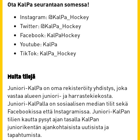
Ota KalPa seurantaan somessa!
Instagram:
@
KalPa_Hockey
Twitter:
@
KalPa_Hockey
Facebook:
KalPaHockey
Youtube:
KalPa
TikTok:
KalPa_Hockey
Muita tilejä
Juniori-KalPa on oma rekisteröity yhdistys, joka
vastaa alueen juniori- ja harrastekiekosta.
Juniori-KalPalla on sosiaalisen median tilit sekä
Facebookissa että Instagramissa. Juniori-KalPan
tilien kautta pysyt ajan tasalla KalPan
juniorikentän ajankohtaisista uutisista ja
tapahtumista.