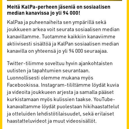
Meitä KalPa-perheen jäseniä on sosiaalisen
median kanavissa jo yli 94 000!
KalPaa ja puheenaiheita sen ympärillä sekä
joukkueen arkea voit seurata sosiaalisen median
kanavillamme. Tuotamme kaikkiin kanaviimme
aktiivisesti sisältöä ja KalPan sosiaalisen median
kanavilla on yhteensä jo yli 94 000 seuraajaa.
Twitter-tilimme soveltuu hyvin ajankohtaisten
uutisten ja tapahtumien seurantaan.
Luonnollisesti olemme mukana myös
Facebookissa. Instagram-tililtämme löydät kuvia
ja videoita joukkueen arjesta ja samalla pääset
kurkistamaan myös kulissien taakse. YouTube-
kanavaltamme löydät puolestaan hikihaastattelut
ja otteluiden lehdistötilaisuudet, sekä erilaiset
haastatteluvideot ja muut videosisällöt.