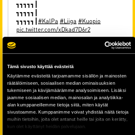
┓┓┓┓┓┃
┓┓┓┓┓┃
┓┓┓┓┓┃
#KalPa
#Liiga
#Kuopio
pic.twitter.com/xDkad7D6r2
— KalPa (@KalPa_Hockey)
February 21, 2020
Tämä sivusto käyttää evästeitä
Yli 1 100 NHL-ottelua, Stanley Cup -
Käytämme evästeitä tarjoamamme sisällön ja mainosten
voitto, lukuisia arvokisamitaleja... 🙏
räätälöimiseen, sosiaalisen median ominaisuuksien
tukemiseen ja kävijämäärämme analysoimiseen. Lisäksi
jaamme sosiaalisen median, mainosalan ja analytiikka-
KalPa-kasvatti Kimmo Timonen
alan kumppaneillemme tietoja siitä, miten käytät
nimetään
@IIHFHockey
:n Hall of Fame
sivustoamme. Kumppanimme voivat yhdistää näitä tietoja
-kunniagalleriaan!
muihin tietoihin, joita olet antanut heille tai joita on kerätty,
kun olet käyttänyt heidän palvelujaan.
Suuret onnittelut,
@kime4kids
! 👊