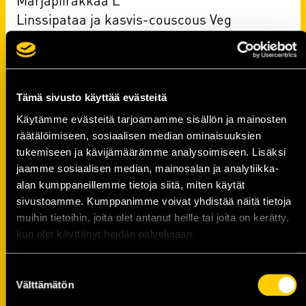
Linssipataa ja kasvis-couscous Veg
Torstai
Porsaan grillipihvit ja tsatsikia L, G
Broileripastaa L
Tämä sivusto käyttää evästeitä
Kesäperunaa Veg, G
Käytämme evästeitä tarjoamamme sisällön ja mainosten
Rahkapannukakkuja ja mansikkahilloa L
räätälöimiseen, sosiaalisen median ominaisuuksien
Kasvis-stifadoa ja kesäperunaa L, G
tukemiseen ja kävijämäärämme analysoimiseen. Lisäksi
jaamme sosiaalisen median, mainosalan ja analytiikka-
alan kumppaneillemme tietoja siitä, miten käytät
Perjantai
sivustoamme. Kumppanimme voivat yhdistää näitä tietoja
Sitruunakalaa ja tartar-kastiketta L
muihin tietoihin, joita olet antanut heille tai joita on kerätty,
Uunimakkaraa L, G
kun olet käyttänyt heidän palvelujaan.
Perunamuusia L, G
Mangorahkaa L, G
Suostumuksen
Kasvis-pestopastaa L
Välttämätön
valinta