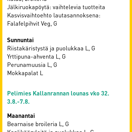
Jälkiruokapöytä: vaihtelevia tuotteita
Kasvisvaihtoehto lautasannoksena:
Falafelpihvit Veg, G
Sunnuntai
Riistakäristystä ja puolukkaa L, G
Yrttipuna-ahventa L, G
Perunamuusia L, G
Mokkapalat L
Pelimies Kallanrannan lounas vko 32.
3.8.-7.8.
Maanantai
Bearnaise broileria L, G
Kaalikääryleitä ja puolukkaa L, G