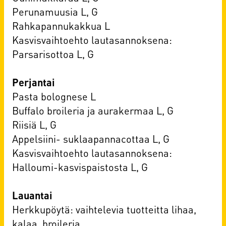
Perunamuusia L, G
Rahkapannukakkua L
Kasvisvaihtoehto lautasannoksena:
Parsarisottoa L, G
Perjantai
Pasta bolognese L
Buffalo broileria ja aurakermaa L, G
Riisiä L, G
Appelsiini- suklaapannacottaa L, G
Kasvisvaihtoehto lautasannoksena:
Halloumi-kasvispaistosta L, G
Lauantai
Herkkupöytä: vaihtelevia tuotteitta lihaa,
kalaa, broileria