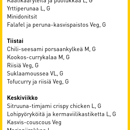
Yrttiperunaa L, G
Minidonitsit
Falafel ja peruna-kasvispaistos Veg, G
Tiistai
Chili-seesami porsaankylkeä M, G
Kookos-currykalaa M, G
Riisiä Veg, G
Suklaamoussea VL, G
Tofucurry ja riisiä Veg, G
Keskiviikko
Sitruuna-timjami crispy chicken L, G
Lohipyöryköitä ja kermaviilikastiketta L, G
Kasvis-couscous Veg
Marjapiirakkaa L