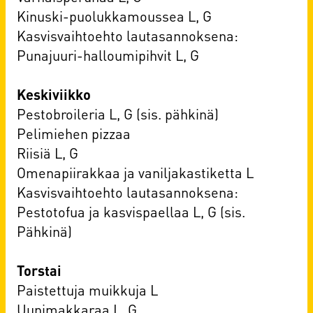
Kinuski-puolukkamoussea L, G
Kasvisvaihtoehto lautasannoksena:
Punajuuri-halloumipihvit L, G
Keskiviikko
Pestobroileria L, G (sis. pähkinä)
Pelimiehen pizzaa
Riisiä L, G
Omenapiirakkaa ja vaniljakastiketta L
Kasvisvaihtoehto lautasannoksena:
Pestotofua ja kasvispaellaa L, G (sis.
Pähkinä)
Torstai
Paistettuja muikkuja L
Uunimakkaraa L, G