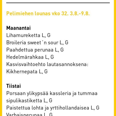
Pelimiehen lounas vko 32. 3.8.-9.8.
Maanantai
Lihamureketta L, G
Broileria sweet´n sour L, G
Paahdettua perunaa L, G
Hedelmärahkaa L, G
Kasvisvaihtoehto lautasannoksena:
Kikhernepata L, G
Tiistai
Porsaan ylikypsää kassleria ja tummaa
sipulikastiketta L, G
Paistettua lohta ja yrttihollandaisea L, G
Varhaisperunaa L, G