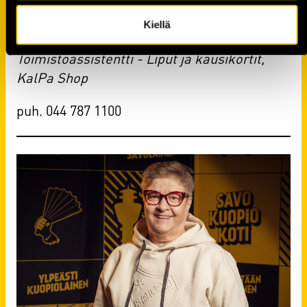
Kiellä
Erja Väisänen
Toimistoassistentti - Liput ja kausikortit,
KalPa Shop
puh. 044 787 1100