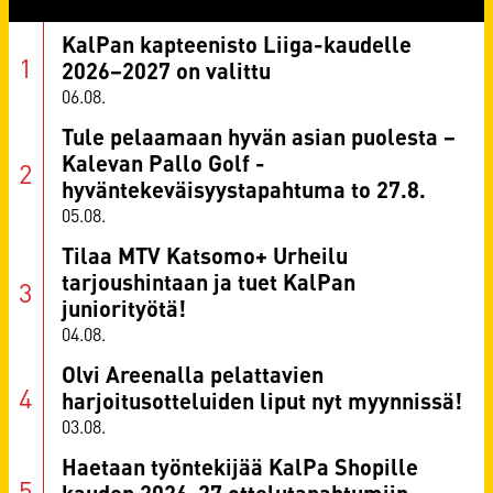
KalPan kapteenisto Liiga-kaudelle
2026–2027 on valittu
06.08.
Tule pelaamaan hyvän asian puolesta –
Kalevan Pallo Golf -
hyväntekeväisyystapahtuma to 27.8.
05.08.
Tilaa MTV Katsomo+ Urheilu
tarjoushintaan ja tuet KalPan
juniorityötä!
04.08.
Olvi Areenalla pelattavien
harjoitusotteluiden liput nyt myynnissä!
03.08.
Haetaan työntekijää KalPa Shopille
kauden 2026-27 ottelutapahtumiin