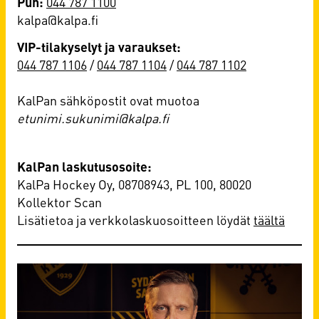
Puh:
044 787 1100
kalpa@kalpa.fi
VIP-tilakyselyt ja varaukset:
044 787 1106
/
044 787 1104
/
044 787 1102
KalPan sähköpostit ovat muotoa
etunimi.sukunimi@kalpa.fi
KalPan laskutusosoite:
KalPa Hockey Oy, 08708943, PL 100, 80020
Kollektor Scan
Lisätietoa ja verkkolaskuosoitteen löydät
täältä