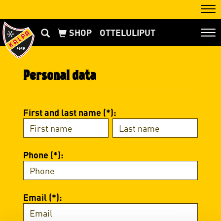
Nav
OTTELULIPUT
Nav
Personal data
First and last name (*):
Phone (*):
Email (*):