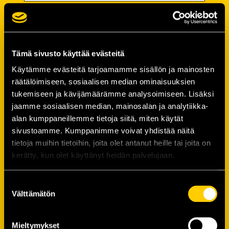
Password
Password (*):
Tämä sivusto käyttää evästeitä
Käytämme evästeitä tarjoamamme sisällön ja mainosten
räätälöimiseen, sosiaalisen median ominaisuuksien
tukemiseen ja kävijämäärämme analysoimiseen. Lisäksi
Confirm password (*):
jaamme sosiaalisen median, mainosalan ja analytiikka-
alan kumppaneillemme tietoja siitä, miten käytät
sivustoamme. Kumppanimme voivat yhdistää näitä
Contact information
tietoja muihin tietoihin, joita olet antanut heille tai joita on
kerätty, kun olet käyttänyt heidän palvelujaan.
Street address (*):
Suostumuksen
Välttämätön
valinta
Mieltymykset