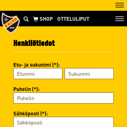
Nav
OTTELULIPUT
Nav
Henkilötiedot
Etu- ja sukunimi (*):
Puhelin (*):
Sähköposti (*):