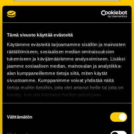
Salasana
Salasana (*):
Tämä sivusto käyttää evästeitä
Käytämme evästeitä tarjoamamme sisällön ja mainosten
räätälöimiseen, sosiaalisen median ominaisuuksien
Vahvista salasana (*):
tukemiseen ja kävijämäärämme analysoimiseen. Lisäksi
jaamme sosiaalisen median, mainosalan ja analytiikka-
alan kumppaneillemme tietoja siitä, miten käytät
Yhteystiedot
sivustoamme. Kumppanimme voivat yhdistää näitä
tietoja muihin tietoihin, joita olet antanut heille tai joita on
kerätty, kun olet käyttänyt heidän palvelujaan.
Katuosoite (*):
Suostumuksen
Välttämätön
valinta