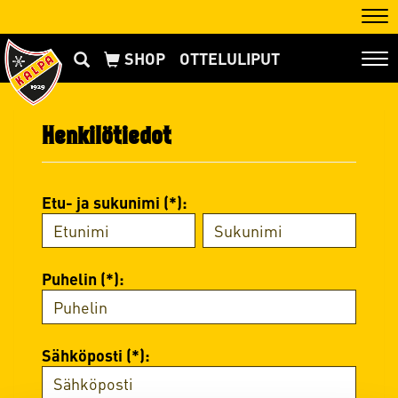
Nav
OTTELULIPUT
Nav
Henkilötiedot
Etu- ja sukunimi (*):
Puhelin (*):
Sähköposti (*):