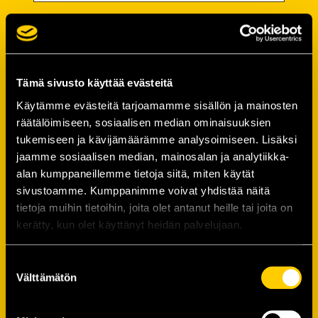
Salasana
Salasana (*):
Tämä sivusto käyttää evästeitä
Käytämme evästeitä tarjoamamme sisällön ja mainosten
räätälöimiseen, sosiaalisen median ominaisuuksien
Vahvista salasana (*):
tukemiseen ja kävijämäärämme analysoimiseen. Lisäksi
jaamme sosiaalisen median, mainosalan ja analytiikka-
alan kumppaneillemme tietoja siitä, miten käytät
Yhteystiedot
sivustoamme. Kumppanimme voivat yhdistää näitä
tietoja muihin tietoihin, joita olet antanut heille tai joita on
kerätty, kun olet käyttänyt heidän palvelujaan.
Katuosoite (*):
Suostumuksen
Välttämätön
valinta