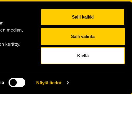
Salli kaikki
an
sen median,
Salli valinta
on kerätty,
Kiellä
ti
Näytä tiedot