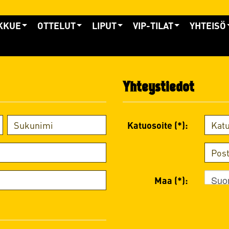
KKUE
OTTELUT
LIPUT
VIP-TILAT
YHTEISÖ
Yhteystiedot
Katuosoite (*):
Suo
Maa (*):