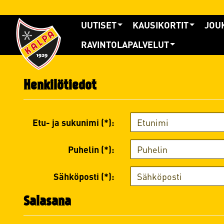
UUTISET
KAUSIKORTIT
JOU
RAVINTOLAPALVELUT
Henkilötiedot
Etu- ja sukunimi (*):
Puhelin (*):
Sähköposti (*):
Salasana