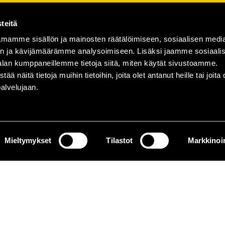
teitä
mamme sisällön ja mainosten räätälöimiseen, sosiaalisen medi
n ja kävijämäärämme analysoimiseen. Lisäksi jaamme sosiaali
alan kumppaneillemme tietoja siitä, miten käytät sivustoamme.
näitä tietoja muihin tietoihin, joita olet antanut heille tai joita 
palvelujaan.
Mieltymykset
Tilastot
Markkinoin