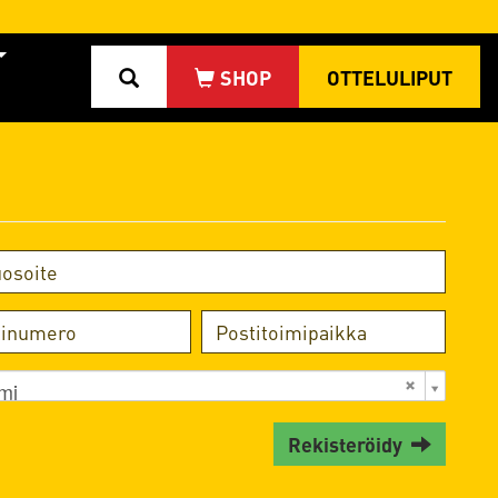
OTTELULIPUT
mi
Rekisteröidy