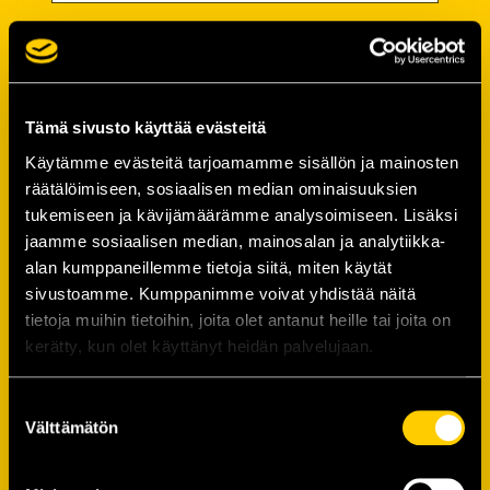
Salasana
Salasana (*):
Tämä sivusto käyttää evästeitä
Käytämme evästeitä tarjoamamme sisällön ja mainosten
räätälöimiseen, sosiaalisen median ominaisuuksien
Vahvista salasana (*):
tukemiseen ja kävijämäärämme analysoimiseen. Lisäksi
jaamme sosiaalisen median, mainosalan ja analytiikka-
alan kumppaneillemme tietoja siitä, miten käytät
Yhteystiedot
sivustoamme. Kumppanimme voivat yhdistää näitä
tietoja muihin tietoihin, joita olet antanut heille tai joita on
kerätty, kun olet käyttänyt heidän palvelujaan.
Katuosoite (*):
Suostumuksen
Välttämätön
valinta