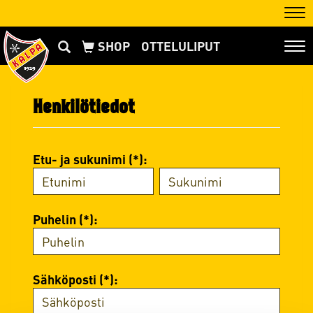
Nav
OTTELULIPUT
Nav
Henkilötiedot
Etu- ja sukunimi (*):
Puhelin (*):
Sähköposti (*):