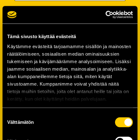
Salasana
Salasana (*):
Tämä sivusto käyttää evästeitä
Käytämme evästeitä tarjoamamme sisällön ja mainosten
räätälöimiseen, sosiaalisen median ominaisuuksien
Vahvista salasana (*):
tukemiseen ja kävijämäärämme analysoimiseen. Lisäksi
jaamme sosiaalisen median, mainosalan ja analytiikka-
alan kumppaneillemme tietoja siitä, miten käytät
Yhteystiedot
sivustoamme. Kumppanimme voivat yhdistää näitä
tietoja muihin tietoihin, joita olet antanut heille tai joita on
kerätty, kun olet käyttänyt heidän palvelujaan.
Katuosoite (*):
Suostumuksen
Välttämätön
valinta