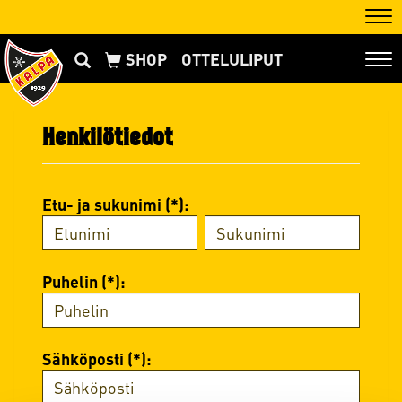
Nav
OTTELULIPUT
Nav
Henkilötiedot
Etu- ja sukunimi (*):
Puhelin (*):
Sähköposti (*):