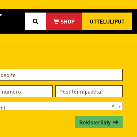
OTTELULIPUT
mi
Rekisteröidy