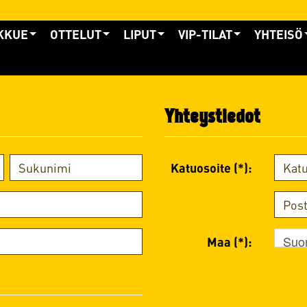
KKUE
OTTELUT
LIPUT
VIP-TILAT
YHTEISÖ
Yhteystiedot
Katuosoite (*):
Suo
Maa (*):