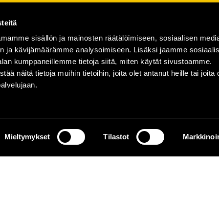
teitä
mamme sisällön ja mainosten räätälöimiseen, sosiaalisen medi
n ja kävijämäärämme analysoimiseen. Lisäksi jaamme sosiaali
alan kumppaneillemme tietoja siitä, miten käytät sivustoamme.
näitä tietoja muihin tietoihin, joita olet antanut heille tai joita 
palvelujaan.
Mieltymykset
Tilastot
Markkinoin