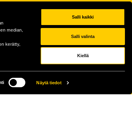
Salli kaikki
an
sen median,
Salli valinta
on kerätty,
Kiellä
ti
Näytä tiedot