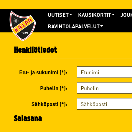
UUTISET
KAUSIKORTIT
JOU
RAVINTOLAPALVELUT
Henkilötiedot
Etu- ja sukunimi (*):
Puhelin (*):
Sähköposti (*):
Salasana