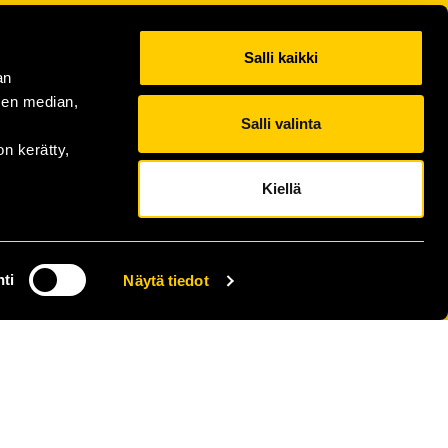
Salli kaikki
an
sen median,
Salli valinta
on kerätty,
Kiellä
ti
Näytä tiedot