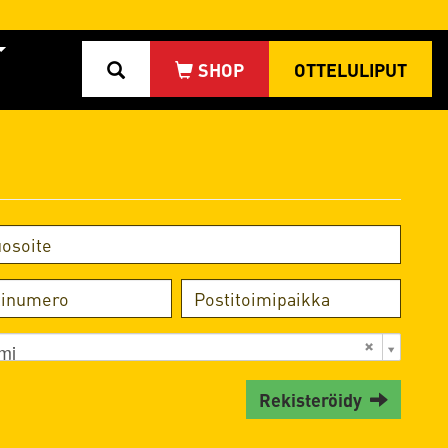
OTTELULIPUT
mi
Rekisteröidy