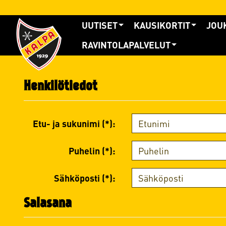
UUTISET
KAUSIKORTIT
JOU
RAVINTOLAPALVELUT
Henkilötiedot
Etu- ja sukunimi (*):
Puhelin (*):
Sähköposti (*):
Salasana