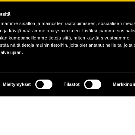
teitä
mamme sisällön ja mainosten räätälöimiseen, sosiaalisen medi
n ja kävijämäärämme analysoimiseen. Lisäksi jaamme sosiaali
alan kumppaneillemme tietoja siitä, miten käytät sivustoamme.
näitä tietoja muihin tietoihin, joita olet antanut heille tai joita 
palvelujaan.
Mieltymykset
Tilastot
Markkinoin