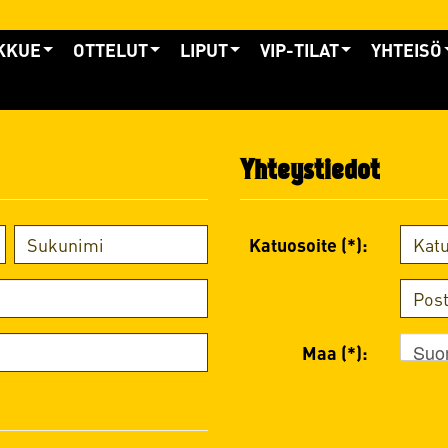
KKUE
OTTELUT
LIPUT
VIP-TILAT
YHTEISÖ
Yhteystiedot
Katuosoite (*):
Suo
Maa (*):