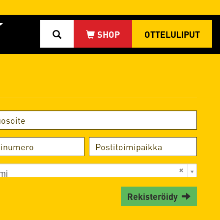
OTTELULIPUT
mi
Rekisteröidy