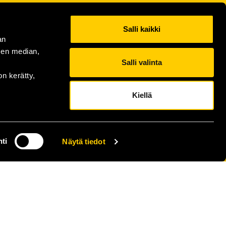
Salli kaikki
an
sen median,
Salli valinta
on kerätty,
Kiellä
ti
Näytä tiedot