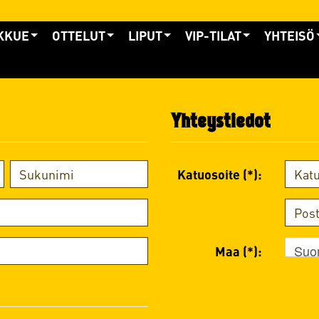
KKUE
OTTELUT
LIPUT
VIP-TILAT
YHTEISÖ
Yhteystiedot
Katuosoite (*):
Suo
Maa (*):