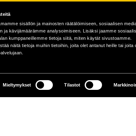
teitä
mamme sisällön ja mainosten räätälöimiseen, sosiaalisen medi
n ja kävijämäärämme analysoimiseen. Lisäksi jaamme sosiaali
alan kumppaneillemme tietoja siitä, miten käytät sivustoamme.
näitä tietoja muihin tietoihin, joita olet antanut heille tai joita 
palvelujaan.
Mieltymykset
Tilastot
Markkinoin