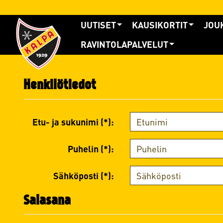
UUTISET
KAUSIKORTIT
JOU
RAVINTOLAPALVELUT
Henkilötiedot
Etu- ja sukunimi (*):
Puhelin (*):
Sähköposti (*):
Salasana