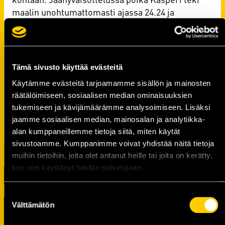
maalin unohtumattomasti ajassa 24.24 ja
kotiyleisö osoitti useaan otteeseen Samille
suosiota seisaaltaan.
Tilastot KalPassa
Kaudet
10
Tämä sivusto käyttää evästeitä
Ottelut
412
Käytämme evästeitä tarjoamamme sisällön ja mainosten
Maalit
130
räätälöimiseen, sosiaalisen median ominaisuuksien
Syötöt
165
tukemiseen ja kävijämäärämme analysoimiseen. Lisäksi
Pisteet
196
jaamme sosiaalisen median, mainosalan ja analytiikka-
alan kumppaneillemme tietoja siitä, miten käytät
sivustoamme. Kumppanimme voivat yhdistää näitä tietoja
muihin tietoihin, joita olet antanut heille tai joita on kerätty,
kun olet käyttänyt heidän palvelujaan.
Suostumuksen
Välttämätön
valinta
TUOREIMMAT UUTISET