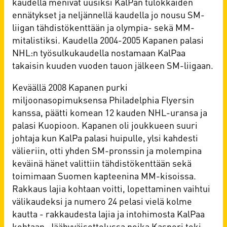
kaudella menivät uusiksi KalPan tulokkaiden
ennätykset ja neljännellä kaudella jo nousu SM-
liigan tähdistökenttään ja olympia- sekä MM-
mitalistiksi. Kaudella 2004-2005 Kapanen palasi
NHL:n työsulkukaudella nostamaan KalPaa
takaisin kuuden vuoden tauon jälkeen SM-liigaan.
Keväällä 2008 Kapanen purki
miljoonasopimuksensa Philadelphia Flyersin
kanssa, päätti komean 12 kauden NHL-uransa ja
palasi Kuopioon. Kapanen oli joukkueen suuri
johtaja kun KalPa palasi huipulle, ylsi kahdesti
välieriin, otti yhden SM-pronssin ja molempina
keväinä hänet valittiin tähdistökenttään sekä
toimimaan Suomen kapteenina MM-kisoissa.
Rakkaus lajia kohtaan voitti, lopettaminen vaihtui
välikaudeksi ja numero 24 pelasi vielä kolme
kautta - rakkaudesta lajia ja intohimosta KalPaa
kohtaan. Jäähyväisottelussa poika Kasperi teki