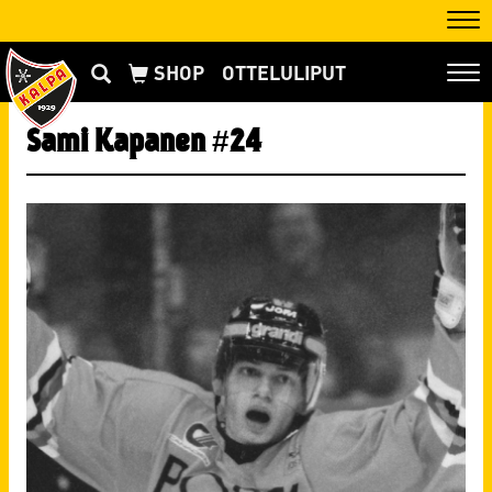
Nav
OTTELULIPUT
Nav
Sami Kapanen #24