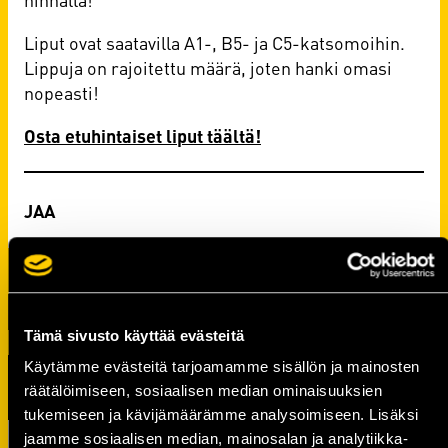
Liput ovat saatavilla A1-, B5- ja C5-katsomoihin.
Lippuja on rajoitettu määrä, joten hanki omasi
nopeasti!
Osta etuhintaiset liput täältä!
Tämä sivusto käyttää evästeitä
Käytämme evästeitä tarjoamamme sisällön ja mainosten
TUOREIMMAT UUTISET
räätälöimiseen, sosiaalisen median ominaisuuksien
tukemiseen ja kävijämäärämme analysoimiseen. Lisäksi
Raportti: KalPa kaatoi Jukurit
jaamme sosiaalisen median, mainosalan ja analytiikka-