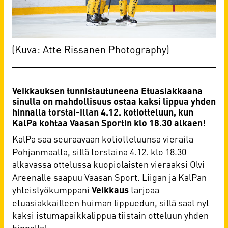
(Kuva: Atte Rissanen Photography)
Veikkauksen tunnistautuneena Etuasiakkaana
sinulla on mahdollisuus ostaa kaksi lippua yhden
hinnalla torstai-illan 4.12. kotiotteluun, kun
KalPa kohtaa Vaasan Sportin klo 18.30 alkaen!
KalPa saa seuraavaan kotiotteluunsa vieraita
Pohjanmaalta, sillä torstaina 4.12. klo 18.30
alkavassa ottelussa kuopiolaisten vieraaksi Olvi
Areenalle saapuu Vaasan Sport. Liigan ja KalPan
yhteistyökumppani
Veikkaus
tarjoaa
etuasiakkailleen huiman lippuedun, sillä saat nyt
kaksi istumapaikkalippua tiistain otteluun yhden
hinnalla!