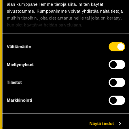
voittolaukauskisan jälkeen
alan kumppaneillemme tietoja siitä, miten käytät
07.08.
sivustoamme. Kumppanimme voivat yhdistää näitä tietoja
muihin tietoihin, joita olet antanut heille tai joita on kerätty,
KalPan kapteenisto Liiga-kaudelle
kun olet käyttänyt heidän palvelujaan.
2026–2027 on valittu
06.08.
Suostumuksen
Tule pelaamaan hyvän asian puolesta –
Välttämätön
valinta
Kalevan Pallo Golf -
hyväntekeväisyystapahtuma to 27.8.
Mieltymykset
05.08.
Tilaa MTV Katsomo+ Urheilu
Tilastot
tarjoushintaan ja tuet KalPan
juniorityötä!
04.08.
Markkinointi
Olvi Areenalla pelattavien
harjoitusotteluiden liput nyt myynnissä!
03.08.
Näytä tiedot