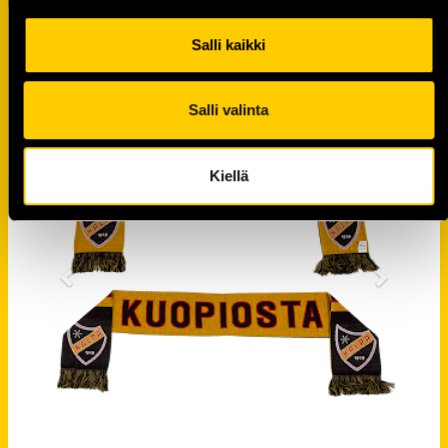
KALPA
KAUPPAAN
Salli kaikki
Salli valinta
Kiellä