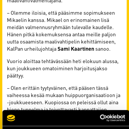
maalivahtivalmentajana.
– Olemme iloisia, että pääsimme sopimukseen
Mikaelin kanssa. Mikael on erinomainen lisä
meidän valmennusryhmään tulevalle kaudelle.
Hänen pitkä kokemuksensa antaa meille paljon
uutta osaamista maalivahtipelin kehittämiseen,
KalPan urheilujohtaja
Sami Kaartinen
sanoo.
Vuorio aloittaa tehtävässään heti elokuun alussa,
kun joukkueen omatoiminen harjoitusjakso
päättyy.
– Olen erittäin tyytyväinen, että pääsen tässä
vaiheessa kesää mukaan huippuorganisaatioon ja
-joukkueeseen. Kuopiossa on peleissä ollut aina
hieno tunnelma ja toivottavasti kannattajien
läpsyttimet ovat edelleen käytössä. Oikein hyvää
kesää kaikille ja nähdään elokuussa, Vuorio