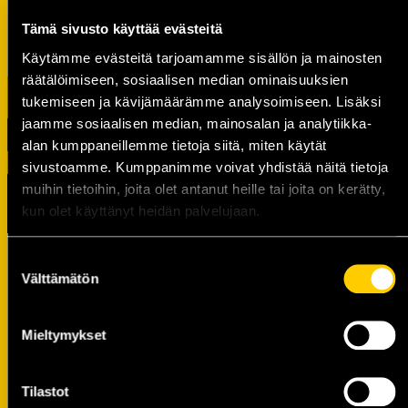
sanoo.
Tämä sivusto käyttää evästeitä
Käytämme evästeitä tarjoamamme sisällön ja mainosten
räätälöimiseen, sosiaalisen median ominaisuuksien
tukemiseen ja kävijämäärämme analysoimiseen. Lisäksi
jaamme sosiaalisen median, mainosalan ja analytiikka-
alan kumppaneillemme tietoja siitä, miten käytät
sivustoamme. Kumppanimme voivat yhdistää näitä tietoja
muihin tietoihin, joita olet antanut heille tai joita on kerätty,
TUOREIMMAT UUTISET
kun olet käyttänyt heidän palvelujaan.
Raportti: KalPa kaatoi Jukurit
Suostumuksen
voittolaukauskisan jälkeen
Välttämätön
valinta
07.08.
KalPan kapteenisto Liiga-kaudelle
Mieltymykset
2026–2027 on valittu
06.08.
Tilastot
Tule pelaamaan hyvän asian puolesta –