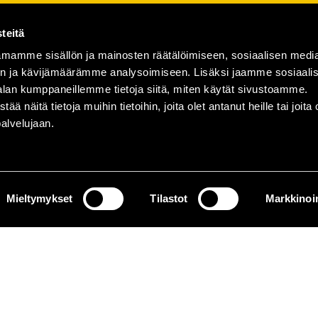
teitä
mamme sisällön ja mainosten räätälöimiseen, sosiaalisen medi
n ja kävijämäärämme analysoimiseen. Lisäksi jaamme sosiaali
alan kumppaneillemme tietoja siitä, miten käytät sivustoamme.
näitä tietoja muihin tietoihin, joita olet antanut heille tai joita 
palvelujaan.
Mieltymykset
Tilastot
Markkinoin