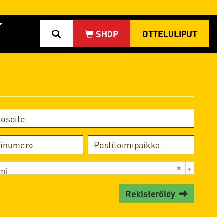
OTTELULIPUT
mi
Rekisteröidy