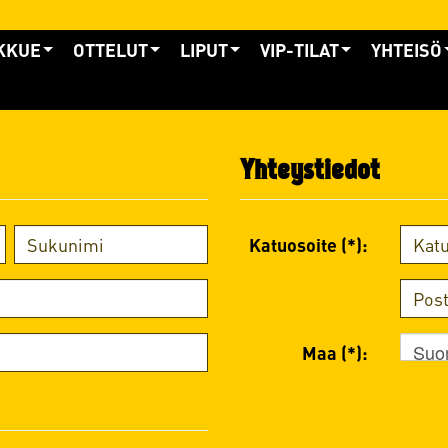
KKUE
OTTELUT
LIPUT
VIP-TILAT
YHTEISÖ
Yhteystiedot
Katuosoite (*):
Suo
Maa (*):