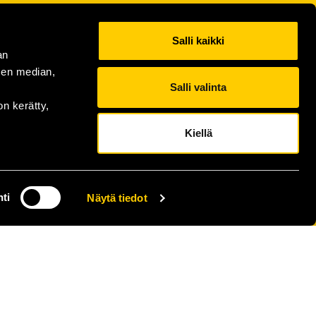
Salli kaikki
an
sen median,
Salli valinta
on kerätty,
Kiellä
ti
Näytä tiedot