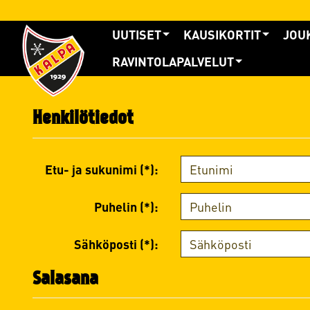
UUTISET
KAUSIKORTIT
JOU
RAVINTOLAPALVELUT
Henkilötiedot
Etu- ja sukunimi (*):
Puhelin (*):
Sähköposti (*):
Salasana