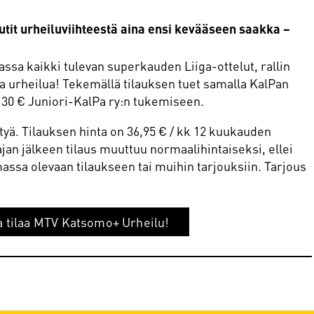
tit urheiluviihteestä aina ensi kevääseen saakka –
sa kaikki tulevan superkauden Liiga-ottelut, rallin
 urheilua! Tekemällä tilauksen tuet samalla KalPan
 30 € Juniori-KalPa ry:n tukemiseen.
yä. Tilauksen hinta on 36,95 € / kk 12 kuukauden
an jälkeen tilaus muuttuu normaalihintaiseksi, ellei
emassa olevaan tilaukseen tai muihin tarjouksiin. Tarjous
a tilaa MTV Katsomo+ Urheilu!