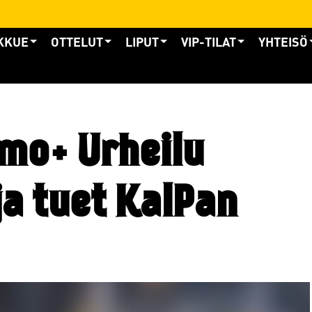
KKUE
OTTELUT
LIPUT
VIP-TILAT
YHTEISÖ
mo+ Urheilu
ja tuet KalPan