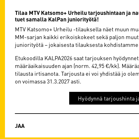
Tilaa MTV Katsomo+ Urheilu tarjoushintaan ja nau
tuet samalla KalPan juniorityötä!
MTV Katsomo+ Urheilu -tilauksella näet muun muas
MM-sarjan kaikki erikoiskokeet sekä paljon muuta
juniorityötä – jokaisesta tilauksesta kohdistamme
Etukoodilla KALPA2026 saat tarjouksen hyödynnett
määräaikaisuuden ajan (norm. 42,95 €/kk). Määräaj
tilausta irtisanota. Tarjousta ei voi yhdistää jo ol
on voimassa 31.3.2027 asti.
Hyödynnä tarjoushinta j