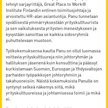
tehnyt sarjayrittäjä, Great Place to Work®
Institute Finlandin entinen toimitusjohtaja ja
arvostettu HR-alan asiantuntija. Panu tunnetaan
syvällisestä ymmärryksestään yrityskulttuurista
ja sen vaikutuksesta yritysten menestykseen ja
kyvystään sanoittaa se kaikkia sidosryhmiä
puhuttelevaan muotoon.
Työkokemuksensa kautta Panu on ollut luomassa
voittavia yrityskulttuureja niin johtoryhmän ja
hallituksen jäsenenä kuin konsulttina ja päässyt
kurkistamaan Suomen, Euroopan ja Yhdysvaltojen
parhaiden työpaikkojen johtoryhmiin ja
takahuoneisiin. Näistä kokemuksista Panulle on
syntynyt selkeä näkemys siitä, mikä
yrityskulttuureissa ja johtamisessa toimii ja mikä
ei.