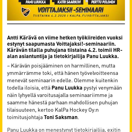
Antti Kärävä on viime hetken työkiireiden vuoksi
estynyt saapumasta Voittajaksi!-seminaariin.
Kärävän tilalla puhujana tiistaina 4.2. toimii HR-
alan asiantuntija ja tietokirjailija Panu Luukka.
– Kärävän poisjääminen on harmillinen, mutta
ymmärrämme toki, että hänen työvelvoitteensa
menevät seminaarin edelle. Olemme kuitenkin
todella iloisia, että
Panu Luukka
pystyi venymään
näin lyhyellä varoitusajalla seminaariimme ja
saamme hänestä parhaan mahdollisen puhujan
tilaisuuteen, kertoo KalPa Hockey Oy:n
toimitusjohtaja
Toni Saksman
.
Panu Luukka on menestynyt tietokirjailija, exitin