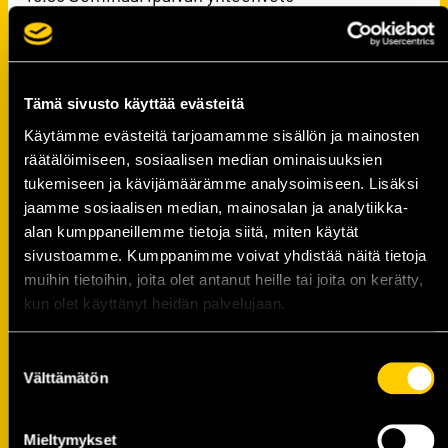
15.40 Seminaaripäivä päättyy
Voittajaksi!-seminaarin
Tämä sivusto käyttää evästeitä
Käytämme evästeitä tarjoamamme sisällön ja mainosten
pääyhteistyökumppani
räätälöimiseen, sosiaalisen median ominaisuuksien
tukemiseen ja kävijämäärämme analysoimiseen. Lisäksi
jaamme sosiaalisen median, mainosalan ja analytiikka-
alan kumppaneillemme tietoja siitä, miten käytät
sivustoamme. Kumppanimme voivat yhdistää näitä tietoja
muihin tietoihin, joita olet antanut heille tai joita on kerätty,
kun olet käyttänyt heidän palvelujaan.
Suostumuksen
Välttämätön
valinta
Voittajaksi!-seminaarin
Mieltymykset