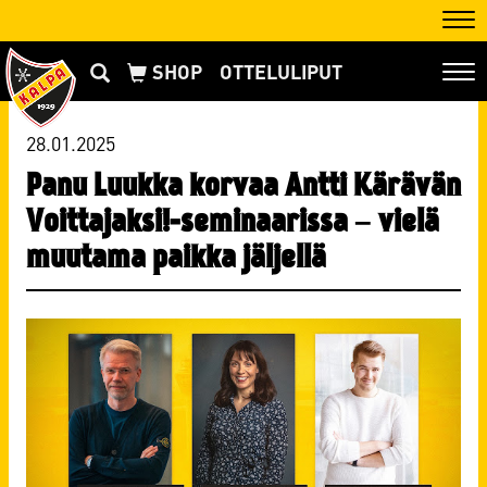
Nav
OTTELULIPUT
Nav
28.01.2025
Panu Luukka korvaa Antti Kärävän
Voittajaksi!-seminaarissa – vielä
muutama paikka jäljellä