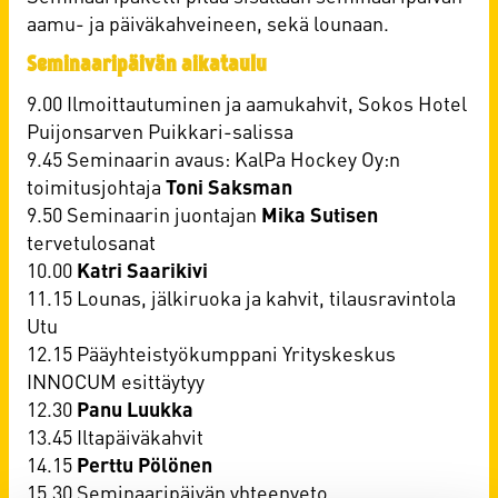
aamu- ja päiväkahveineen, sekä lounaan.
Seminaaripäivän aikataulu
9.00 Ilmoittautuminen ja aamukahvit, Sokos Hotel
Puijonsarven Puikkari-salissa
9.45 Seminaarin avaus: KalPa Hockey Oy:n
toimitusjohtaja
Toni Saksman
9.50 Seminaarin juontajan
Mika Sutisen
tervetulosanat
10.00
Katri Saarikivi
11.15 Lounas, jälkiruoka ja kahvit, tilausravintola
Utu
12.15 Pääyhteistyökumppani Yrityskeskus
INNOCUM esittäytyy
12.30
Panu Luukka
13.45 Iltapäiväkahvit
14.15
Perttu Pölönen
15.30 Seminaaripäivän yhteenveto