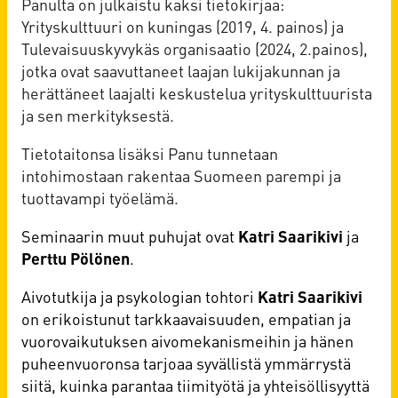
Panulta on julkaistu kaksi tietokirjaa:
Yrityskulttuuri on kuningas (2019, 4. painos) ja
Tulevaisuuskyvykäs organisaatio (2024, 2.painos),
jotka ovat saavuttaneet laajan lukijakunnan ja
herättäneet laajalti keskustelua yrityskulttuurista
ja sen merkityksestä.
Tietotaitonsa lisäksi Panu tunnetaan
intohimostaan rakentaa Suomeen parempi ja
tuottavampi työelämä.
Seminaarin muut puhujat ovat
Katri Saarikivi
ja
Perttu Pölönen
.
Aivotutkija ja psykologian tohtori
Katri Saarikivi
on erikoistunut tarkkaavaisuuden, empatian ja
vuorovaikutuksen aivomekanismeihin ja hänen
puheenvuoronsa tarjoaa syvällistä ymmärrystä
siitä, kuinka parantaa tiimityötä ja yhteisöllisyyttä