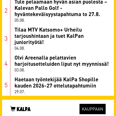
Tule pelaamaan hyvän asian puolesta –
Kalevan Pallo Golf -
hyväntekeväisyystapahtuma to 27.8.
05.08.
Tilaa MTV Katsomo+ Urheilu
tarjoushintaan ja tuet KalPan
juniorityötä!
04.08.
Olvi Areenalla pelattavien
harjoitusotteluiden liput nyt myynnissä!
03.08.
Haetaan työntekijää KalPa Shopille
kauden 2026-27 ottelutapahtumiin
29.07.
KALPA
KAUPPAAN