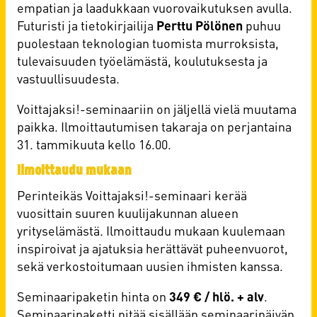
empatian ja laadukkaan vuorovaikutuksen avulla.
Futuristi ja tietokirjailija
Perttu Pölönen
puhuu
puolestaan teknologian tuomista murroksista,
tulevaisuuden työelämästä, koulutuksesta ja
vastuullisuudesta.
Voittajaksi!-seminaariin on jäljellä vielä muutama
paikka. Ilmoittautumisen takaraja on perjantaina
31. tammikuuta kello 16.00.
Ilmoittaudu mukaan
Perinteikäs Voittajaksi!-seminaari kerää
vuosittain suuren kuulijakunnan alueen
yrityselämästä. Ilmoittaudu mukaan kuulemaan
inspiroivat ja ajatuksia herättävät puheenvuorot,
sekä verkostoitumaan uusien ihmisten kanssa.
Seminaaripaketin hinta on
349 € / hlö. + alv
.
Seminaaripaketti pitää sisällään seminaaripäivän