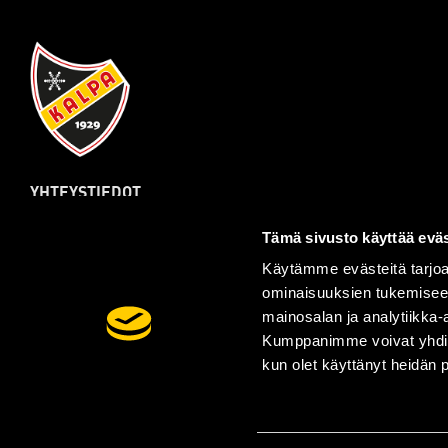
YHTEYSTIEDOT
Kalpa Hockey Oy
Tämä sivusto käyttää eväs
Sairaalakatu 15
70110 Kuopio
Käytämme evästeitä tarjoa
ominaisuuksien tukemisee
Laajemmat yhteystiedot
mainosalan ja analytiikka-
Kumppanimme voivat yhdistää 
kun olet käyttänyt heidän 
Tilaa uutiskirje
© Kalpa Hockey Oy
| Toiminnanohjausjärjestelmä
WiseEv