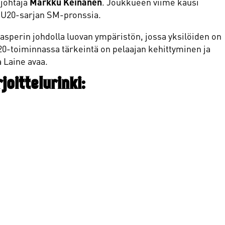
johtaja
Markku Keinänen
. Joukkueen viime kausi
li U20-sarjan SM-pronssia.
erin johdolla luovan ympäristön, jossa yksilöiden on
U20-toiminnassa tärkeintä on pelaajan kehittyminen ja
 Laine avaa.
oittelurinki: