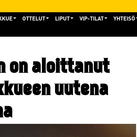
KKUE
OTTELUT
LIPUT
VIP-TILAT
YHTEISÖ
 on aloittanut
kkueen uutena
na