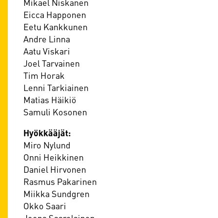
Mikael Niskanen
Eicca Happonen
Eetu Kankkunen
Andre Linna
Aatu Viskari
Joel Tarvainen
Tim Horak
Lenni Tarkiainen
Matias Häikiö
Samuli Kosonen
Hyökkääjät:
Miro Nylund
Onni Heikkinen
Daniel Hirvonen
Rasmus Pakarinen
Miikka Sundgren
Okko Saari
Joona Saarelainen