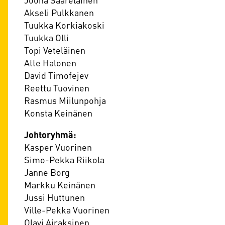
Akseli Pulkkanen
Tuukka Korkiakoski
Tuukka Olli
Topi Veteläinen
Atte Halonen
David Timofejev
Reettu Tuovinen
Rasmus Miilunpohja
Konsta Keinänen
Johtoryhmä:
Kasper Vuorinen
Simo-Pekka Riikola
Janne Borg
Markku Keinänen
Jussi Huttunen
Ville-Pekka Vuorinen
Olavi Airaksinen