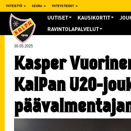
YHTEISTYÖ
SEURA
YHTEYSTIEDOT
UUTISET
KAUSIKORTIT
JOU
RAVINTOLAPALVELUT
30.05.2025
Kasper Vuorinen
KalPan U20-jou
päävalmentaja