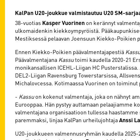
KalPan U20-joukkue valmistautuu U20 SM-sarjaa
38-vuotias
Kasper Vuorinen
on kerännyt valmenta
ulkomaidenkin kiekkoympyröistä. Pääkaupunkiseu
Mestiksessä pelaavan Joensuun Kiekko-Poikien p
Ennen Kiekko-Poikien päävalmentajapestiä
Kass
Päävalmentajana
Kassu
toimi kaudella 2020-21 Er
monikansallisen ICEHL-Liigan HC Pusterstalissa.
DEL2-Liigan Ravensburg Towerstarsissa, Allsvens
Michalovcessa. Kotimaassa Vuorinen on toiminut 
-
Kassu
on kokenut valmentaja, joka on nähnyt a
Eurooppaa. Hän pystyy auttamaan pelaajiamme ko
valmentajana organisaatioon tullessa haastamme
paremmaksi, linjaa KalPan urheilujohtaja
Anssi L
U20-joukkueen valmennusryhmän kaudella 2025-2