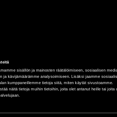
teitä
mamme sisällön ja mainosten räätälöimiseen, sosiaalisen medi
n ja kävijämäärämme analysoimiseen. Lisäksi jaamme sosiaali
alan kumppaneillemme tietoja siitä, miten käytät sivustoamme.
näitä tietoja muihin tietoihin, joita olet antanut heille tai joita 
palvelujaan.
ent
powered by