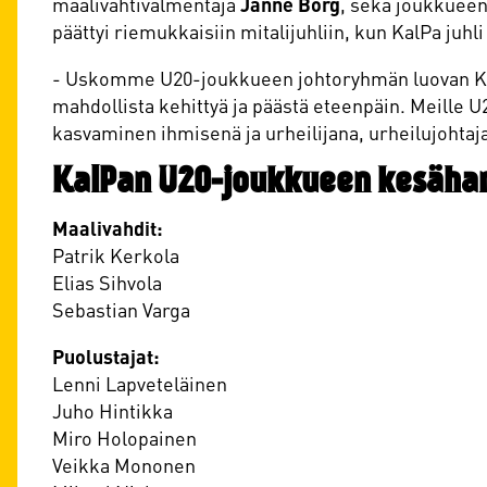
maalivahtivalmentaja
Janne Borg
, sekä joukkueen
päättyi riemukkaisiin mitalijuhliin, kun KalPa juh
- Uskomme U20-joukkueen johtoryhmän luovan Kasp
mahdollista kehittyä ja päästä eteenpäin. Meille 
kasvaminen ihmisenä ja urheilijana, urheilujohtaja
KalPan U20-joukkueen kesäharj
Maalivahdit:
Patrik Kerkola
Elias Sihvola
Sebastian Varga
Puolustajat:
Lenni Lapveteläinen
Juho Hintikka
Miro Holopainen
Veikka Mononen