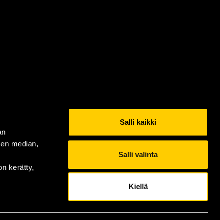
Salli kaikki
an
sen median,
Salli valinta
on kerätty,
Kiellä