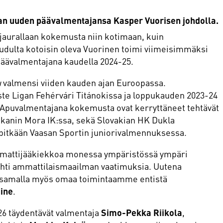
n uuden päävalmentajansa Kasper Vuorisen johdolla.
jaurallaan kokemusta niin kotimaan, kuin
dulta kotoisin oleva Vuorinen toimi viimeisimmäksi
äävalmentajana kaudella 2024-25.
u
valmensi viiden kauden ajan Euroopassa.
ste Ligan Fehérvári Titánokissa ja loppukauden 2023-24
 Apuvalmentajana kokemusta ovat kerryttäneet tehtävät
kanin Mora IK:ssa, sekä Slovakian HK Dukla
pitkään Vaasan Sportin juniorivalmennuksessa.
mmattijääkiekkoa monessa ympäristössä ympäri
hti ammattilaismaailman vaatimuksia. Uutena
 samalla myös omaa toimintaamme entistä
aine
.
6 täydentävät valmentaja
Simo-Pekka Riikola
,