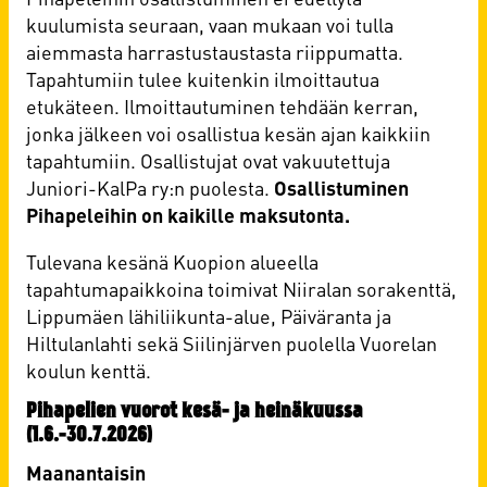
kuulumista seuraan, vaan mukaan voi tulla
aiemmasta harrastustaustasta riippumatta.
Tapahtumiin tulee kuitenkin ilmoittautua
etukäteen. Ilmoittautuminen tehdään kerran,
jonka jälkeen voi osallistua kesän ajan kaikkiin
tapahtumiin. Osallistujat ovat vakuutettuja
Juniori-KalPa ry:n puolesta.
Osallistuminen
Pihapeleihin on kaikille maksutonta.
Tulevana kesänä Kuopion alueella
tapahtumapaikkoina toimivat Niiralan sorakenttä,
Lippumäen lähiliikunta-alue, Päiväranta ja
Hiltulanlahti sekä Siilinjärven puolella Vuorelan
koulun kenttä.
Pihapelien vuorot kesä- ja heinäkuussa
(1.6.-30.7.2026)
Maanantaisin