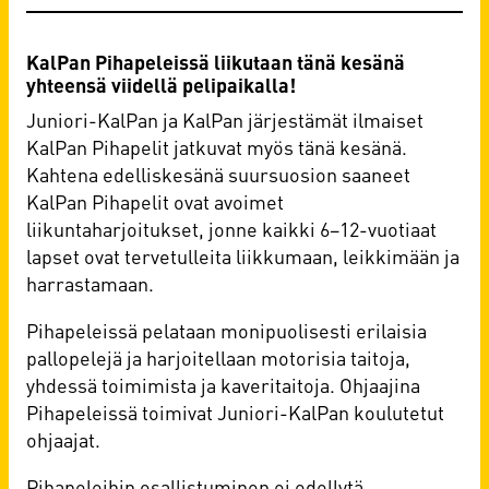
KalPan Pihapeleissä liikutaan tänä kesänä
yhteensä viidellä pelipaikalla!
Juniori-KalPan ja KalPan järjestämät ilmaiset
KalPan Pihapelit jatkuvat myös tänä kesänä.
Kahtena edelliskesänä suursuosion saaneet
KalPan Pihapelit ovat avoimet
liikuntaharjoitukset, jonne kaikki 6–12-vuotiaat
lapset ovat tervetulleita liikkumaan, leikkimään ja
harrastamaan.
Pihapeleissä pelataan monipuolisesti erilaisia
pallopelejä ja harjoitellaan motorisia taitoja,
yhdessä toimimista ja kaveritaitoja. Ohjaajina
Pihapeleissä toimivat Juniori-KalPan koulutetut
ohjaajat.
Pihapeleihin osallistuminen ei edellytä