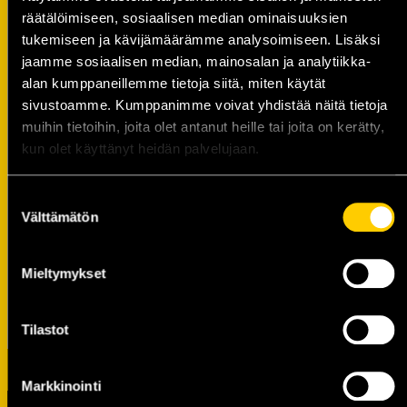
Kesän aikana tapahtumissa vierailee KalPan
räätälöimiseen, sosiaalisen median ominaisuuksien
Liiga-joukkueen pelaajia sekä KalPa-maskotti
tukemiseen ja kävijämäärämme analysoimiseen. Lisäksi
Ruusteri.
jaamme sosiaalisen median, mainosalan ja analytiikka-
alan kumppaneillemme tietoja siitä, miten käytät
Pihapeleihin tulee ilmoittautua etukäteen.
sivustoamme. Kumppanimme voivat yhdistää näitä tietoja
Ilmoittautuminen tehdään kerran, jonka jälkeen
muihin tietoihin, joita olet antanut heille tai joita on kerätty,
voi osallistua kesän ajan kaikkiin tapahtumiin.
kun olet käyttänyt heidän palvelujaan.
Ilmoittaudu mukaan täällä!
Suostumuksen
Tapahtumia on mukana mahdollistamassa
OP
Välttämätön
valinta
Pohjois-Savo
,
Olvi-säätiö
ja
Kuopion Energia
sekä
Kuopion Kaupunki
Mieltymykset
Tilastot
Markkinointi