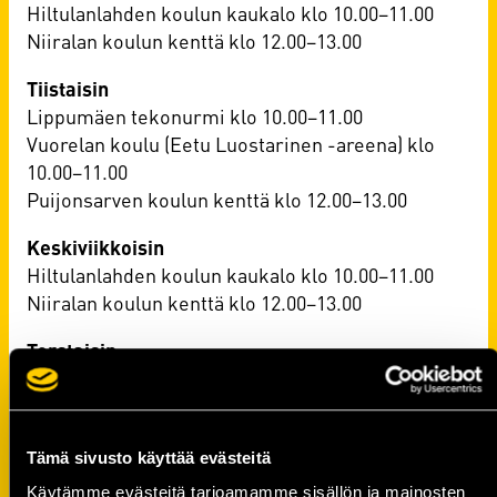
Hiltulanlahden koulun kaukalo klo 10.00–11.00
Niiralan koulun kenttä klo 12.00–13.00
Tiistaisin
Lippumäen tekonurmi klo 10.00–11.00
Vuorelan koulu (Eetu Luostarinen -areena) klo
10.00–11.00
Puijonsarven koulun kenttä klo 12.00–13.00
Keskiviikkoisin
Hiltulanlahden koulun kaukalo klo 10.00–11.00
Niiralan koulun kenttä klo 12.00–13.00
Torstaisin
Lippumäen tekonurmi klo 10.00–11.00
Vuorelan koulu (Eetu Luostarinen -areena) klo
10.00–11.00
Tämä sivusto käyttää evästeitä
Puijonsarven koulun kenttä klo 12.00–13.00
Käytämme evästeitä tarjoamamme sisällön ja mainosten