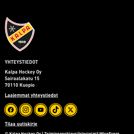
YHTEYSTIEDOT
Kalpa Hockey Oy
Sairaalakatu 15
70110 Kuopio
Laajemmat yhteystiedot
Tilaa uutiskirje
© Kalpa Hockey Oy
| Toiminnanohjausjärjestelmä
WiseEvent