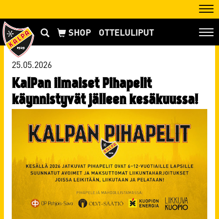
Nav
OTTELULIPUT
Nav
25.05.2026
KalPan ilmaiset Pihapelit
käynnistyvät jälleen kesäkuussa!