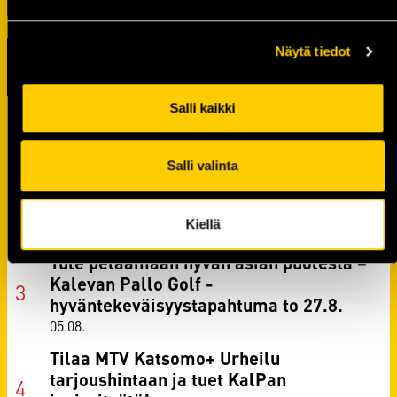
Näytä tiedot
TUOREIMMAT UUTISET
Salli kaikki
Raportti: KalPa kaatoi Jukurit
voittolaukauskisan jälkeen
07.08.
Salli valinta
KalPan kapteenisto Liiga-kaudelle
2026–2027 on valittu
Kiellä
06.08.
Tule pelaamaan hyvän asian puolesta –
Kalevan Pallo Golf -
hyväntekeväisyystapahtuma to 27.8.
05.08.
Tilaa MTV Katsomo+ Urheilu
tarjoushintaan ja tuet KalPan