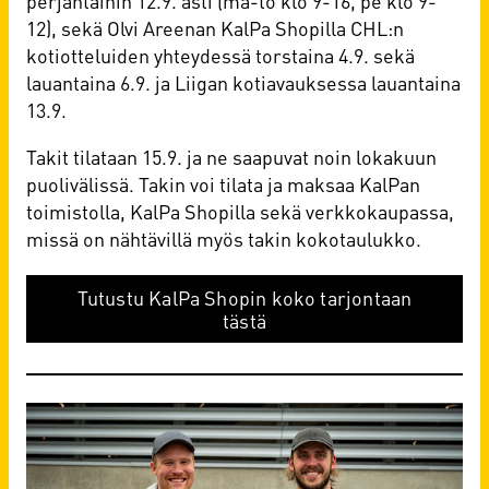
perjantaihin 12.9. asti (ma-to klo 9-16, pe klo 9-
12), sekä Olvi Areenan KalPa Shopilla CHL:n
kotiotteluiden yhteydessä torstaina 4.9. sekä
lauantaina 6.9. ja Liigan kotiavauksessa lauantaina
13.9.
Takit tilataan 15.9. ja ne saapuvat noin lokakuun
puolivälissä. Takin voi tilata ja maksaa KalPan
toimistolla, KalPa Shopilla sekä verkkokaupassa,
missä on nähtävillä myös takin kokotaulukko.
Tutustu KalPa Shopin koko tarjontaan
tästä