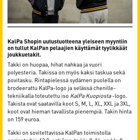
KalPa Shopin uutustuotteena yleiseen myyntiin
on tullut KalPan pelaajien käyttämät tyylikkäät
joukkuetakit.
Takki on huopaa, hihat nahkaa ja vuori
polyesteria. Takissa on myös kaksi taskua sekä
povitasku. Rintapielessä sydämen puolella on
brodeerattu KalPa-logo ja selässä chenille-
tekniikalla toteutettu iso
KalPa Kuopiosta
-logo.
Takista ovat saatavilla koot S, M, L, XL, XXL ja 3XL,
koot ovat hieman tavallista pienempiä. Takin hinta
on 159 euroa.
Takki on sovitettavissa KalPan toimistolla