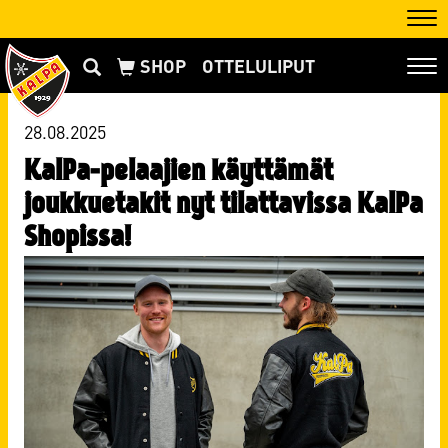
Nav
OTTELULIPUT
Nav
28.08.2025
KalPa-pelaajien käyttämät
joukkuetakit nyt tilattavissa KalPa
Shopissa!