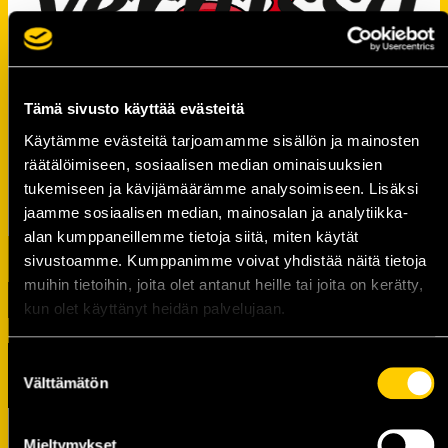
Tämä sivusto käyttää evästeitä
Käytämme evästeitä tarjoamamme sisällön ja mainosten
räätälöimiseen, sosiaalisen median ominaisuuksien
tukemiseen ja kävijämäärämme analysoimiseen. Lisäksi
jaamme sosiaalisen median, mainosalan ja analytiikka-
alan kumppaneillemme tietoja siitä, miten käytät
sivustoamme. Kumppanimme voivat yhdistää näitä tietoja
muihin tietoihin, joita olet antanut heille tai joita on kerätty,
kun olet käyttänyt heidän palvelujaan.
Suostumuksen
TUOREIMMAT UUTISET
Välttämätön
valinta
Raportti: KalPa kaatoi Jukurit
Mieltymykset