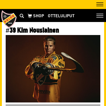
Nav
OTTELULIPUT
Nav
#39 Kim Nousiainen