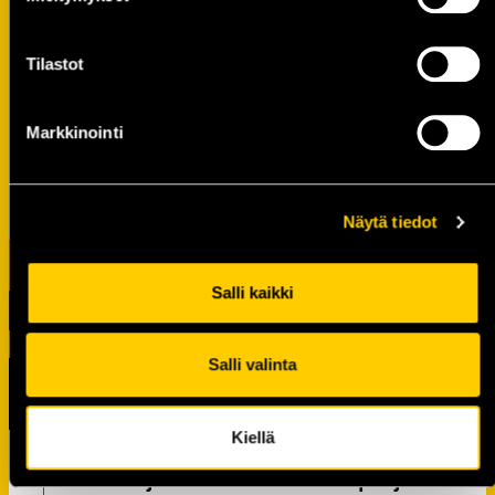
Tilastot
Markkinointi
Näytä tiedot
Salli kaikki
Salli valinta
TUOREIMMAT UUTISET
Kiellä
KalPalaiset jälleen mukana koulujen
alun suojatieturvallisuuskampanjassa