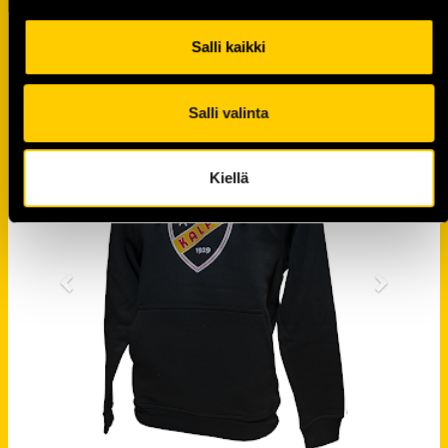
KALPA
KAUPPAAN
Salli kaikki
Salli valinta
Kiellä