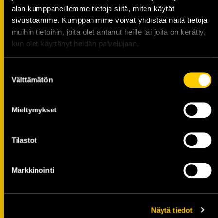
Kalevan Pallo Golf -
alan kumppaneillemme tietoja siitä, miten käytät
hyväntekeväisyystapahtuma to 27.8.
sivustoamme. Kumppanimme voivat yhdistää näitä tietoja
muihin tietoihin, joita olet antanut heille tai joita on kerätty,
05.08.
kun olet käyttänyt heidän palvelujaan.
Tilaa MTV Katsomo+ Urheilu
tarjoushintaan ja tuet KalPan
Suostumuksen
juniorityötä!
Välttämätön
valinta
04.08.
Olvi Areenalla pelattavien
Mieltymykset
harjoitusotteluiden liput nyt myynnissä!
03.08.
Tilastot
Haetaan työntekijää KalPa Shopille
kauden 2026-27 ottelutapahtumiin
29.07.
Markkinointi
Mikael Vuorio KalPan
maalivahtivalmentajaksi
06.07.
Näytä tiedot