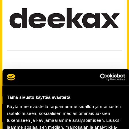
Tämä sivusto käyttää evästeitä
Käytämme evästeitä tarjoamamme sisällön ja mainosten
TUOREIMMAT UUTISET
räätälöimiseen, sosiaalisen median ominaisuuksien
tukemiseen ja kävijämäärämme analysoimiseen. Lisäksi
Tule pelaamaan hyvän asian puolesta –
jaamme sosiaalisen median, mainosalan ja analytiikka-