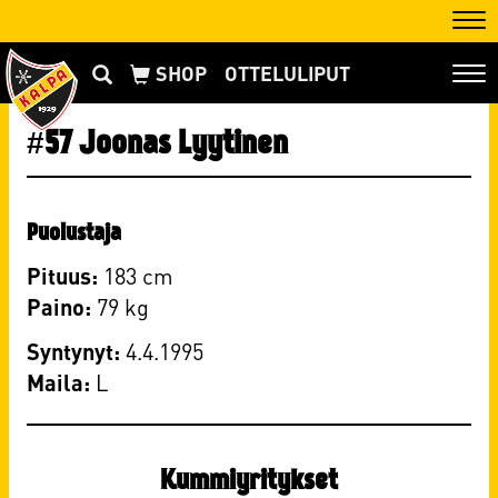
Nav
OTTELULIPUT
Nav
#57 Joonas Lyytinen
Puolustaja
Pituus:
183 cm
Paino:
79 kg
Syntynyt:
4.4.1995
Maila:
​L
Kummiyritykset