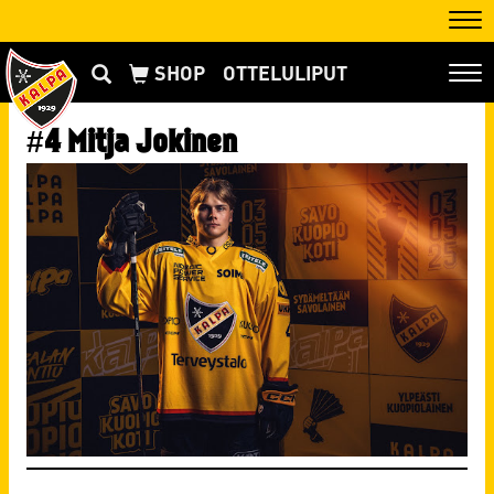
Nav
OTTELULIPUT
Nav
#4 Mitja Jokinen