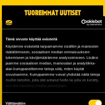
TUOREIMMAT UUTISET
KalPan kapteenisto Liiga-kaudelle
2026–2027 on valittu
06.08.
Tämä sivusto käyttää evästeitä
Tule pelaamaan hyvän asian puolesta –
Käytämme evästeitä tarjoamamme sisällön ja mainosten
Kalevan Pallo Golf -
räätälöimiseen, sosiaalisen median ominaisuuksien
hyväntekeväisyystapahtuma to 27.8.
tukemiseen ja kävijämäärämme analysoimiseen. Lisäksi
05.08.
jaamme sosiaalisen median, mainosalan ja analytiikka-
alan kumppaneillemme tietoja siitä, miten käytät
Tilaa MTV Katsomo+ Urheilu
sivustoamme. Kumppanimme voivat yhdistää näitä tietoja
tarjoushintaan ja tuet KalPan
muihin tietoihin, joita olet antanut heille tai joita on kerätty,
juniorityötä!
kun olet käyttänyt heidän palvelujaan.
04.08.
Olvi Areenalla pelattavien
Suostumuksen
harjoitusotteluiden liput nyt myynnissä!
Välttämätön
valinta