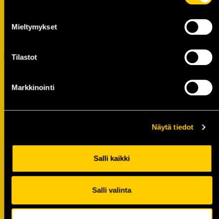
03.08.
Haetaan työntekijää KalPa Shopille
Mieltymykset
kauden 2026-27 ottelutapahtumiin
29.07.
Tilastot
KALPA
KAUPPAAN
Markkinointi
Näytä tiedot
Salli kaikki
Salli valinta