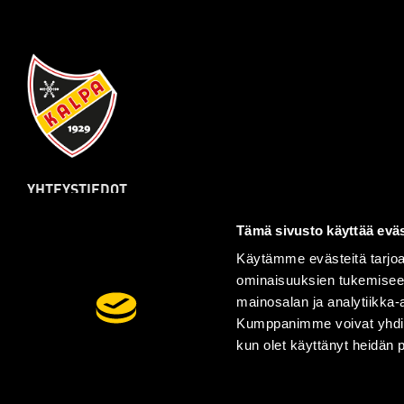
YHTEYSTIEDOT
Kalpa Hockey Oy
Tämä sivusto käyttää eväs
Sairaalakatu 15
70110 Kuopio
Käytämme evästeitä tarjoa
ominaisuuksien tukemisee
Laajemmat yhteystiedot
mainosalan ja analytiikka-
Kumppanimme voivat yhdistää 
kun olet käyttänyt heidän 
Tilaa uutiskirje