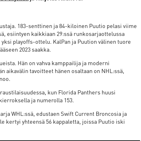
staja. 183-senttinen ja 84-kiloinen Puutio pelasi viime
ä, esiintyen kaikkiaan 29:ssä runkosarjaottelussa
lä yksi playoffs-ottelu. KalPan ja Puution välinen tuore
vääseen 2023 saakka.
ueista. Hän on vahva kamppailija ja moderni
än aikavälin tavoitteet hänen osaltaan on NHL:ssä,
noo.
raustilaisuudessa, kun Florida Panthers huusi
ierroksella ja numerolla 153.
sarja WHL:ssä, edustaen Swift Current Broncosia ja
e kertyi yhteensä 56 kappaletta, joissa Puutio iski