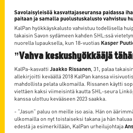
Savolaisyleisöä kasvattajaseuransa paidassa iha
paitaan ja samalla puolustuskalusto vahvistuu h
KalPan hyökkäyskalusto vahvistuu todellisella hui
takaisin Savon sydämeen kahden SHL:ssä vietetyn
nuorella lupauksella, kun 18-vuotias
Kasper Puuti
”Vahva keskushyökkääjä tähä
KalPa-kasvatti
Jaakko Rissanen
, 31, palaa takai
allekirjoitti keväällä 2018 KalPan kanssa viisivuot
mahdollista pelata ulkomailla. Rissanen käytti s
viettäen kaksi viimeisintä kautta SHL-seura Link
kanssa ulottuu kevääseen 2023 saakka.
- ”Jasun” paluu on meille iso asia. Hän on äärim
ulkomailla on nyt toistaiseksi takana ja hän halua
edestä ja esimerkillään, KalPan urheilujohtaja
Ans