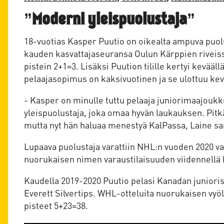
”Moderni yleispuolustaja”
18-vuotias Kasper Puutio on oikealta ampuva puolu
kauden kasvattajaseuransa Oulun Kärppien riveiss
pistein 2+1=3. Lisäksi Puution tilille kertyi kevääl
pelaajasopimus on kaksivuotinen ja se ulottuu ke
- Kasper on minulle tuttu pelaaja juniorimaajoukk
yleispuolustaja, joka omaa hyvän laukauksen. Pitk
mutta nyt hän haluaa menestyä KalPassa, Laine sa
Lupaava puolustaja varattiin NHL:n vuoden 2020 va
nuorukaisen nimen varaustilaisuuden viidennellä k
Kaudella 2019-2020 Puutio pelasi Kanadan juniori
Everett Silvertips. WHL-otteluita nuorukaisen vyöll
pisteet 5+23=38.