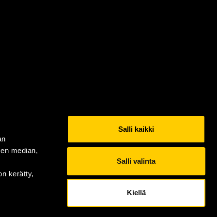
Salli kaikki
an
sen median,
Salli valinta
on kerätty,
Kiellä