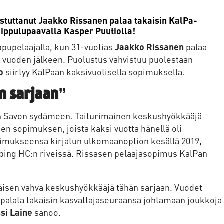
stuttanut Jaakko Rissanen palaa takaisin KalPa-
uippulupaavalla Kasper Puutiolla!
ppupelaajalla, kun 31-vuotias
Jaakko Rissanen
palaa
 vuoden jälkeen. Puolustus vahvistuu puolestaan
o
siirtyy KalPaan kaksivuotisella sopimuksella.
n sarjaan”
sin Savon sydämeen. Taiturimainen keskushyökkääjä
isen sopimuksen, joista kaksi vuotta hänellä oli
opimukseensa kirjatun ulkomaanoption kesällä 2019,
öping HC:n riveissä. Rissasen pelaajasopimus KalPan
mäisen vahva keskushyökkääjä tähän sarjaan. Vuodet
a palata takaisin kasvattajaseuraansa johtamaan joukkoja
si Laine
sanoo.