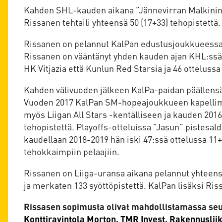
Kahden SHL-kauden aikana ”Jännevirran Malkinin” 
Rissanen tehtaili yhteensä 50 (17+33) tehopistettä.
Rissanen on pelannut KalPan edustusjoukkueessa s
Rissanen on vääntänyt yhden kauden ajan KHL:ssä.
HK Vitjazia että Kunlun Red Starsia ja 46 ottelussa
Kahden välivuoden jälkeen KalPa-paidan päällens
Vuoden 2017 KalPan SM-hopeajoukkueen kapellimes
myös Liigan All Stars -kentälliseen ja kauden 201
tehopistettä. Playoffs-otteluissa ”Jasun” pistesa
kaudellaan 2018-2019 hän iski 47:ssä ottelussa 1
tehokkaimpiin pelaajiin.
Rissanen on Liiga-uransa aikana pelannut yhteensä
ja merkaten 133 syöttöpistettä. KalPan lisäksi Ri
Rissasen sopimusta olivat mahdollistamassa se
Konttiravintola Morton
,
TMR Invest
,
Rakennuslii