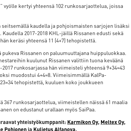
vyölle kertyi yhteensä 102 runkosarjaottelua, joissa
eitsemällä kaudella ja pohjoismaisten sarjojen lisäksi
 Kaudella 2017-2018 KHL-jäillä Rissanen edusti sekä
 hän keräsi yhteensä 11 (4+7) tehopistettä.
ä pukeva Rissanen on paluumuuttajana huippuluokkaa.
tareihin kuulunut Rissanen valittiin tuona keväänä
6-2017 runkosarjassa hän viimeisteli yhteensä 9+34=43
ldoksi muodostui 4+4=8. Viimeisimmällä KalPa-
1+23=34 tehopistettä, kuuluen koko joukkueen
 367 runkosarjaottelua, viimeistellen näissä 61 maalia
ssanen on edustanut urallaan myös SaiPaa.
uraavat yhteistyökumppanit:
Karmikon Oy
,
Meltex Oy
,
ke Pohjonen
ja
Kuljetus Alfanova.