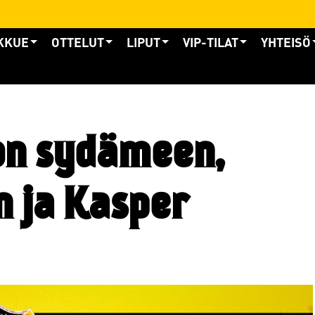
KKUE
OTTELUT
LIPUT
VIP-TILAT
YHTEISÖ
on sydämeen,
n ja Kasper