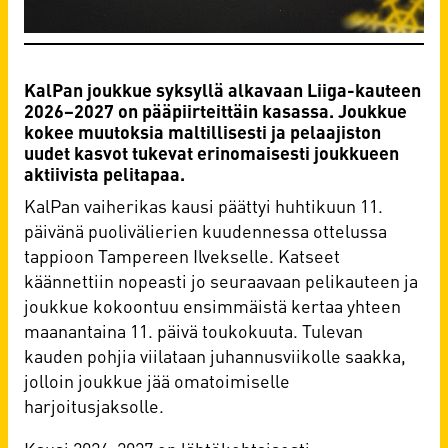
KalPan joukkue syksyllä alkavaan Liiga-kauteen
2026–2027 on pääpiirteittäin kasassa. Joukkue
kokee muutoksia maltillisesti ja pelaajiston
uudet kasvot tukevat erinomaisesti joukkueen
aktiivista pelitapaa.
KalPan vaiherikas kausi päättyi huhtikuun 11.
päivänä puolivälierien kuudennessa ottelussa
tappioon Tampereen Ilvekselle. Katseet
käännettiin nopeasti jo seuraavaan pelikauteen ja
joukkue kokoontuu ensimmäistä kertaa yhteen
maanantaina 11. päivä toukokuuta. Tulevan
kauden pohjia viilataan juhannusviikolle saakka,
jolloin joukkue jää omatoimiselle
harjoitusjaksolle.