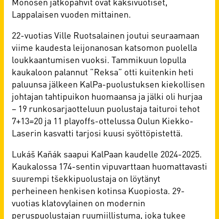
Monosen jatkopahvit ovat kaksivuotiset,
Lappalaisen vuoden mittainen.
22-vuotias Ville Ruotsalainen joutui seuraamaan
viime kaudesta leijonanosan katsomon puolella
loukkaantumisen vuoksi. Tammikuun lopulla
kaukaloon palannut ”Reksa” otti kuitenkin heti
paluunsa jälkeen KalPa-puolustuksen kiekollisen
johtajan tahtipuikon huomaansa ja jälki oli hurjaa
– 19 runkosarjaotteluun puolustaja taituroi tehot
7+13=20 ja 11 playoffs-ottelussa Oulun Kiekko-
Laserin kasvatti tarjosi kuusi syöttöpistettä.
Lukáš Kaňák saapui KalPaan kaudelle 2024-2025.
Kaukalossa 174-sentin vipuvarttaan huomattavasti
suurempi tšekkipuolustaja on löytänyt
perheineen henkisen kotinsa Kuopiosta. 29-
vuotias klatovylainen on modernin
peruspuolustajan ruumiillistuma, joka tukee