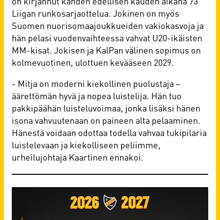
on kirjannut kahden edellisen kauden aikana 73
Liigan runkosarjaottelua. Jokinen on myös
Suomen nuorisomaajoukkueiden vakiokasvoja ja
hän pelasi vuodenvaihteessa vahvat U20-ikäisten
MM-kisat. Jokisen ja KalPan välinen sopimus on
kolmevuotinen, ulottuen kevääseen 2029.
- Mitja on moderni kiekollinen puolustaja –
äärettömän hyvä ja nopea luistelija. Hän tuo
pakkipäähän luisteluvoimaa, jonka lisäksi hänen
isona vahvuutenaan on paineen alta pelaaminen.
Hänestä voidaan odottaa todella vahvaa tukipilaria
luistelevaan ja kiekolliseen peliimme,
urheilujohtaja Kaartinen ennakoi.