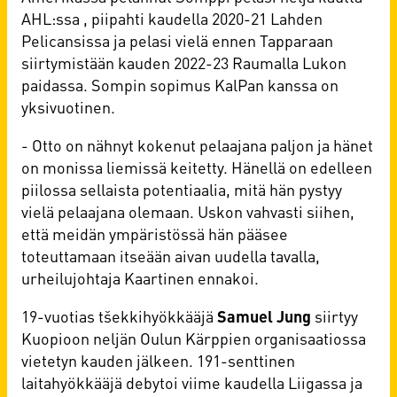
AHL:ssa , piipahti kaudella 2020-21 Lahden
Pelicansissa ja pelasi vielä ennen Tapparaan
siirtymistään kauden 2022-23 Raumalla Lukon
paidassa. Sompin sopimus KalPan kanssa on
yksivuotinen.
- Otto on nähnyt kokenut pelaajana paljon ja hänet
on monissa liemissä keitetty. Hänellä on edelleen
piilossa sellaista potentiaalia, mitä hän pystyy
vielä pelaajana olemaan. Uskon vahvasti siihen,
että meidän ympäristössä hän pääsee
toteuttamaan itseään aivan uudella tavalla,
urheilujohtaja Kaartinen ennakoi.
19-vuotias tšekkihyökkääjä
Samuel Jung
siirtyy
Kuopioon neljän Oulun Kärppien organisaatiossa
vietetyn kauden jälkeen. 191-senttinen
laitahyökkääjä debytoi viime kaudella Liigassa ja