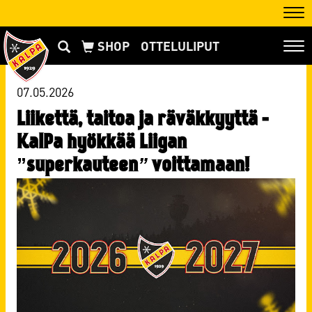
Nav
OTTELULIPUT
Nav
07.05.2026
Liikettä, taitoa ja räväkkyyttä -
KalPa hyökkää Liigan
”superkauteen
”
voittamaan!