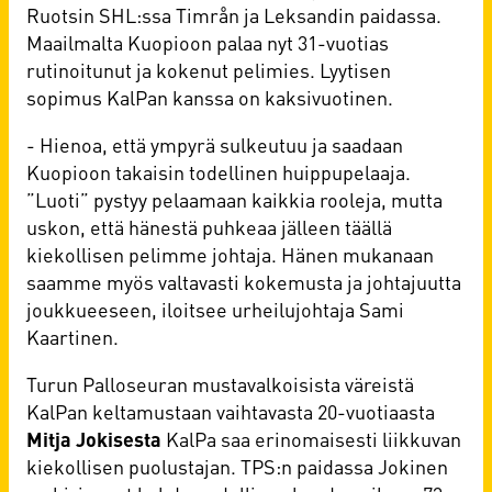
Ruotsin SHL:ssa Timrån ja Leksandin paidassa.
Maailmalta Kuopioon palaa nyt 31-vuotias
rutinoitunut ja kokenut pelimies. Lyytisen
sopimus KalPan kanssa on kaksivuotinen.
- Hienoa, että ympyrä sulkeutuu ja saadaan
Kuopioon takaisin todellinen huippupelaaja.
”Luoti” pystyy pelaamaan kaikkia rooleja, mutta
uskon, että hänestä puhkeaa jälleen täällä
kiekollisen pelimme johtaja. Hänen mukanaan
saamme myös valtavasti kokemusta ja johtajuutta
joukkueeseen, iloitsee urheilujohtaja Sami
Kaartinen.
Turun Palloseuran mustavalkoisista väreistä
KalPan keltamustaan vaihtavasta 20-vuotiaasta
Mitja Jokisesta
KalPa saa erinomaisesti liikkuvan
kiekollisen puolustajan. TPS:n paidassa Jokinen