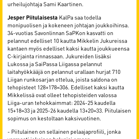
urheilujohtaja Sami Kaartinen.
Jesper Piitulaisesta
KalPa saa todella
monipuolisen ja kokeneen johtajan joukkoihinsa.
34-vuotias Savonlinnan SaPKon kasvatti on
pelannut edelliset 10 kautta Mikkelin Jukureissa
kantaen myös edelliset kaksi kautta joukkueensa
C-kirjainta rinnassaan. Jukureiden lisäksi
Lukossa ja SaiPassa Liigassa pelannut
laitahyökkääjä on pelannut urallaan hurjat 710
Liigan runkosarjan ottelua, joista saldona on
tehopisteet 128+178=306. Edelliset kaksi kautta
Mikkelissä ovat olleet tehopisteiden valossa
Liiga-uran tehokkaimmat: 2024-25 kaudella
15+18=33 ja 2025-26 kaudella 13+20=33. Piitulaisen
sopimus on kestoltaan kaksivuotinen.
- Piitulainen on sellainen pelaajaprofiili, jonka