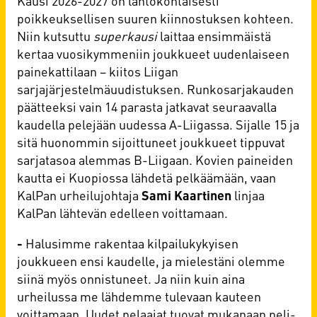
Kausi 2026-2027 on lähtökohtaisesti
poikkeuksellisen suuren kiinnostuksen kohteen.
Niin kutsuttu
superkausi
laittaa ensimmäistä
kertaa vuosikymmeniin joukkueet uudenlaiseen
painekattilaan – kiitos Liigan
sarjajärjestelmäuudistuksen. Runkosarjakauden
päätteeksi vain 14 parasta jatkavat seuraavalla
kaudella pelejään uudessa A-Liigassa. Sijalle 15 ja
sitä huonommin sijoittuneet joukkueet tippuvat
sarjatasoa alemmas B-Liigaan. Kovien paineiden
kautta ei Kuopiossa lähdetä pelkäämään, vaan
KalPan urheilujohtaja
Sami Kaartinen
linjaa
KalPan lähtevän edelleen voittamaan.
-
Halusimme rakentaa kilpailukykyisen
joukkueen ensi kaudelle, ja mielestäni olemme
siinä myös onnistuneet. Ja niin kuin aina
urheilussa me lähdemme tulevaan kauteen
voittamaan. Uudet pelaajat tuovat mukanaan peli-