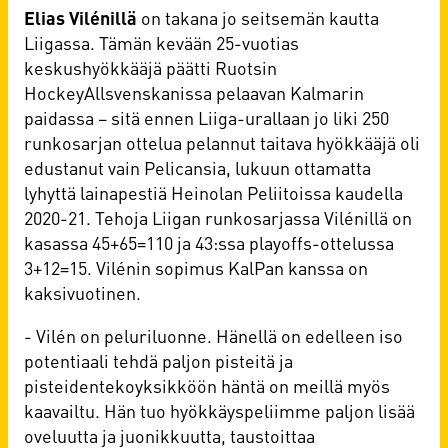
Elias Vilénillä
on takana jo seitsemän kautta
Liigassa. Tämän kevään 25-vuotias
keskushyökkääjä päätti Ruotsin
HockeyAllsvenskanissa pelaavan Kalmarin
paidassa – sitä ennen Liiga-urallaan jo liki 250
runkosarjan ottelua pelannut taitava hyökkääjä oli
edustanut vain Pelicansia, lukuun ottamatta
lyhyttä lainapestiä Heinolan Peliitoissa kaudella
2020-21. Tehoja Liigan runkosarjassa Vilénillä on
kasassa 45+65=110 ja 43:ssa playoffs-ottelussa
3+12=15. Vilénin sopimus KalPan kanssa on
kaksivuotinen.
- Vilén on peluriluonne. Hänellä on edelleen iso
potentiaali tehdä paljon pisteitä ja
pisteidentekoyksikköön häntä on meillä myös
kaavailtu. Hän tuo hyökkäyspeliimme paljon lisää
oveluutta ja juonikkuutta, taustoittaa