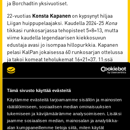
ja Borchadtin yksivuotiset.
22-vuotias
Konsta Kapanen
on kypsynyt hiljaa
Liigan huippupelaajaksi. Kaudella 2024-25
Kona
tikkasi runkosarjassa tehopisteet 5+8=13, mutta
viime kaudella legendaarisen kiekkosuvun
edustaja avasi jo isompaa hillopurkkia. Kapanen
pelasi KalPan jokaisessa 60 runkosarjan ottelussa
ja takoi komeat teholukemat 16+21=37. 11:ssä
playoffs-ottelussa räjähtävän luisteluvoiman
omaava laitahyökkääjä tikkasi tehot 3+5=8.
Joona Saarelaisen
tarina kulkee hyvin
Tämä sivusto käyttää evästeitä
samankaltaisella kerronnalla, kuin Konsta
Käytämme evästeitä tarjoamamme sisällön ja mainosten
Kapasen. Vielä kaudella 2024-25 Saarelainen
räätälöimiseen, sosiaalisen median ominaisuuksien
keräsi jääaikaa 21 Liigan runkosarjan ottelussa
tukemiseen ja kävijämäärämme analysoimiseen. Lisäksi
tehopistein 2+3, mutta viime kaudella Mikkelin
jaamme sosiaalisen median, mainosalan ja analytiikka-
Jukureiden kasvatti tarttui hetkeen. Saarelainen
alan kumppaneillemme tietoja siitä, miten käytät
oli ilmiliekeissä U20-ikäisten MM-kisoissa