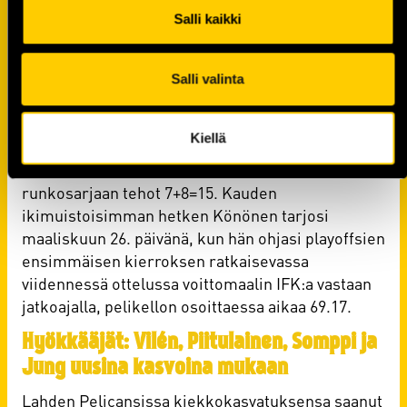
Salli kaikki
KalPa-kasvatti
Juuso Könönen
palasi viime
kaudeksi kasvattajaseuraansa kahden Ilveksessä
vietetyn kauden jälkeen. Todellisen sielupelaajan
Salli valinta
maineessa oleva
Juse
löysi jälleen itsensä tutussa
ympäristössä – repimistä, raastamista ja
Kiellä
hämmentämistä tarjottiin vaihdosta toiseen ja
siinä sivussa 27-vuotias Julkulan mies nakutti
runkosarjaan tehot 7+8=15. Kauden
ikimuistoisimman hetken Könönen tarjosi
maaliskuun 26. päivänä, kun hän ohjasi playoffsien
ensimmäisen kierroksen ratkaisevassa
viidennessä ottelussa voittomaalin IFK:a vastaan
jatkoajalla, pelikellon osoittaessa aikaa 69.17.
Hyökkääjät: Vilén, Piitulainen, Somppi ja
Jung uusina kasvoina mukaan
Lahden Pelicansissa kiekkokasvatuksensa saanut