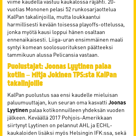
viime kaudella vastuu kaukalossa räjähti. 20-
vuotias Mononen pelasi 52 runkosarjaottelua
KalPan takalinjoilla, mutta loukkaantui
harmillisesti kevään toisessa playoffs-ottelussa,
jonka myötä kausi loppui hänen osaltaan
ennenaikaisesti. Liiga-uran ensimmäinen maali
syntyi komean soolosuorituksen päätteeksi
tammikuun alussa Pelicansia vastaan.
Puolustajat: Joonas Lyytinen palaa
kotiin – Mitja Jokinen TPS:sta KalPan
takalinjoille
KalPan puolustus saa ensi kaudelle mieluisan
paluumuuttajan, kun seuran oma kasvatti
Joonas
Lyytinen
palaa kotikonnuilleen yhdeksän vuoden
jälkeen. Keväällä 2017 Pohjois-Amerikkaan
siirtynyt Lyytinen on pelannut AHL ja ECHL-
kaukaloiden lisäksi myös Helsingin IFK:ssa, sekä