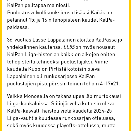
KalPan pelitapaa mainiosti.
Puolustusvelvollisuuksiensa lisäksi Kaňák on
pelannut 15: ja 16:n tehopisteen kaudet KalPa-
paidassa.
36-vuotias Lasse Lappalainen aloittaa KalPassa jo
yhdeksännen kautensa.
LL55
on myös noussut
KalPan Liiga-historian kaikkien aikojen eniten
tehopisteitä tehneeksi puolustajaksi. Viime
kaudella Kuopion Pirtistä kotoisin oleva
Lappalainen oli runkosarjassa KalPan
puolustajien pistepörssin toinen tehoin 4+17=21.
Veikka Monosella on takana upea läpimurtokausi
Liiga-kaukaloissa. Siilinjärveltä kotoisin oleva
KalPa-kasvatti haisteli vielä kaudella 2024-25
Liiga-vauhtia kuudessa runkosarjan ottelussa,
sekä myös kuudessa playoffs-ottelussa, mutta