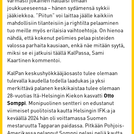
varmasti jokainen haluaisi omaan
joukkueeseensa – hänen sydämensä sykkii
jääkiekkoa. ”Piitun” voi laittaa jäälle kaikkiin
mahdollisiin tilanteisiin ja rightilta pelaaminen
tuo meille myös erilaisia vaihtoehtoja. On hienoa
nähdä, että kokenut pelimies pelaa pisteiden
valossa parhaita kausiaan, enkä näe mitään syytä,
miksi se ei jatkuisi täällä KalPassa, Sami
Kaartinen kommentoi.
KalPan keskushyökkääjäosasto tulee olemaan
tulevalla kaudella todella laadukas ja yksi
merkittävä palanen keskikaistaa tulee olemaan
28-vuotias Itä-Helsingin Kiekon kasvatti
Otto
Somppi
. Monipuolinen sentteri on edustanut
viimeiset puolitoista kautta Helsingin IFK:a ja
keväällä 2024 hän oli voittamassa Suomen
mestaruutta Tapparan paidassa. Pitkään Pohjois-
Amerikassa pelannut Somppi pelasi neljä kautta