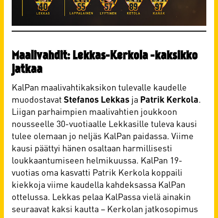
Maalivahdit: Lekkas-Kerkola -kaksikko
jatkaa
KalPan maalivahtikaksikon tulevalle kaudelle
muodostavat
Stefanos Lekkas
ja
Patrik Kerkola
.
Liigan parhaimpien maalivahtien joukkoon
nousseelle 30-vuotiaalle Lekkasille tuleva kausi
tulee olemaan jo neljäs KalPan paidassa. Viime
kausi päättyi hänen osaltaan harmillisesti
loukkaantumiseen helmikuussa. KalPan 19-
vuotias oma kasvatti Patrik Kerkola koppaili
kiekkoja viime kaudella kahdeksassa KalPan
ottelussa. Lekkas pelaa KalPassa vielä ainakin
seuraavat kaksi kautta – Kerkolan jatkosopimus