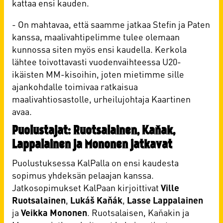
kattaa ensi kauden.
- On mahtavaa, että saamme jatkaa Stefin ja Paten
kanssa, maalivahtipelimme tulee olemaan
kunnossa siten myös ensi kaudella. Kerkola
lähtee toivottavasti vuodenvaihteessa U20-
ikäisten MM-kisoihin, joten mietimme sille
ajankohdalle toimivaa ratkaisua
maalivahtiosastolle, urheilujohtaja Kaartinen
avaa.
Puolustajat: Ruotsalainen, Kaňak,
Lappalainen ja Mononen jatkavat
Puolustuksessa KalPalla on ensi kaudesta
sopimus yhdeksän pelaajan kanssa.
Jatkosopimukset KalPaan kirjoittivat
Ville
Ruotsalainen
,
Lukáš Kaňák
,
Lasse Lappalainen
ja
Veikka Mononen
. Ruotsalaisen, Kaňakin ja