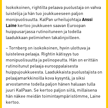
Isokokoinen, rightilta pelaava puolustaja on vahva
luistelija ja hän tuo joukkueeseen paljon
monipuolisuutta. KalPan urheilujohtaja
Anssi
Laine
kertoo joukkueen saavan Euroopan
huippusarjassa rutinoituneen ja todella
laadukkaan pelimiehen takalinjoilleen.
– Tornberg on isokokoinen, hyvin ulottuva ja
luisteleva pelaaja. Rightin kätisyys tuo
monipuolisuutta ja pelinopeutta. Hän on erittäin
rutinoitunut pelaaja eurooppalaisesta
huippujoukkueesta. Laadukkaista puolustajista on
pelaajamarkkinoilla kova kysyntä, ja siksi
arvostamme todella paljon hänen haluaan tulla
juuri KalPaan. Se kertoo paljon siitä, millaisena
hän näkee meidän toimintaympäristömme, Laine
kertoo.