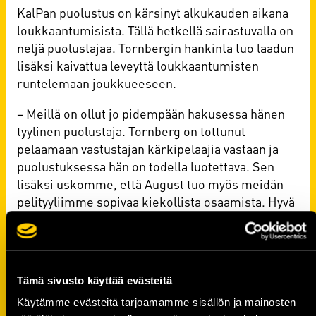
KalPan puolustus on kärsinyt alkukauden aikana
loukkaantumisista. Tällä hetkellä sairastuvalla on
neljä puolustajaa. Tornbergin hankinta tuo laadun
lisäksi kaivattua leveyttä loukkaantumisten
runtelemaan joukkueeseen.
– Meillä on ollut jo pidempään hakusessa hänen
tyylinen puolustaja. Tornberg on tottunut
pelaamaan vastustajan kärkipelaajia vastaan ja
puolustuksessa hän on todella luotettava. Sen
lisäksi uskomme, että August tuo myös meidän
pelityyliimme sopivaa kiekollista osaamista. Hyvä
että pääsimme sopimukseen nyt, kun
puolustuksessamme on vielä poissaoloja
loukkaantumisten vuoksi, Laine jatkaa.
Tämä sivusto käyttää evästeitä
Färjestadissa joukkue on pelannut hyvin erilaista
jääkiekkoa KalPaan nähden. Uuteen pelitapaan
Käytämme evästeitä tarjoamamme sisällön ja mainosten