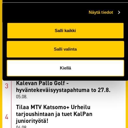
TUOREIMMAT UUTISET
Näytä tiedot
Raportti: KalPa kaatoi Jukurit
Salli kaikki
voittolaukauskisan jälkeen
07.08.
Salli valinta
KalPan kapteenisto Liiga-kaudelle
2026–2027 on valittu
06.08.
Kiellä
Tule pelaamaan hyvän asian puolesta –
Kalevan Pallo Golf -
hyväntekeväisyystapahtuma to 27.8.
05.08.
Tilaa MTV Katsomo+ Urheilu
tarjoushintaan ja tuet KalPan
juniorityötä!
04.08.