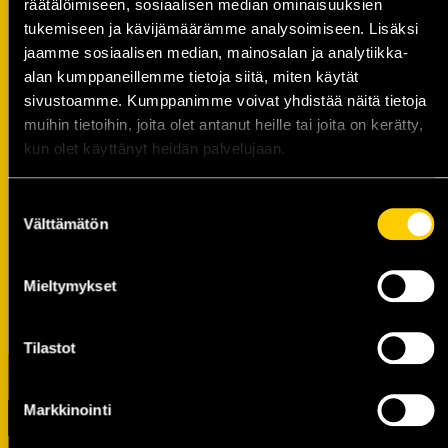
tottuminen saattaa urheilujohtaja Laineen
räätälöimiseen, sosiaalisen median ominaisuuksien
mukaan ottaa aikansa.
tukemiseen ja kävijämäärämme analysoimiseen. Lisäksi
jaamme sosiaalisen median, mainosalan ja analytiikka-
– August tulee olemaan meille iso apu myös
alan kumppaneillemme tietoja siitä, miten käytät
kevään pelejä ajatellen. Silloin tarvitaan aina
sivustoamme. Kumppanimme voivat yhdistää näitä tietoja
kokoa, monipuolisuutta ja leveyttä
muihin tietoihin, joita olet antanut heille tai joita on kerätty,
puolustuksessa. Meille hän tulee täysin
kun olet käyttänyt heidän palvelujaan.
erilaisesta pelitavasta, joten haluamme myös
antaa hänelle aikaa omaksua uuden pelitavan.
Suostumuksen
Välttämätön
valinta
Välkommen till KalPa August!
Mieltymykset
Tilastot
Markkinointi