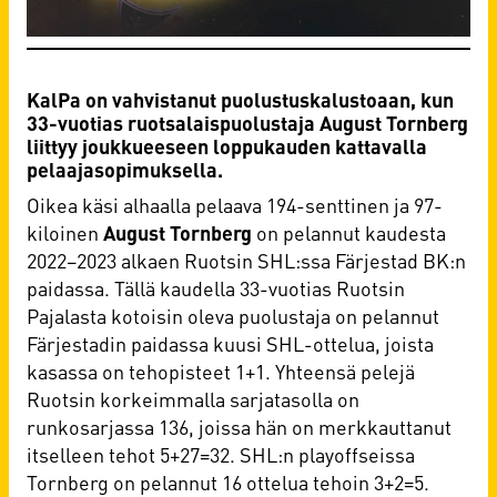
KalPa on vahvistanut puolustuskalustoaan, kun
33-vuotias ruotsalaispuolustaja August Tornberg
liittyy joukkueeseen loppukauden kattavalla
pelaajasopimuksella.
Oikea käsi alhaalla pelaava 194-senttinen ja 97-
kiloinen
August Tornberg
on pelannut kaudesta
2022–2023 alkaen Ruotsin SHL:ssa Färjestad BK:n
paidassa. Tällä kaudella 33-vuotias Ruotsin
Pajalasta kotoisin oleva puolustaja on pelannut
Färjestadin paidassa kuusi SHL-ottelua, joista
kasassa on tehopisteet 1+1. Yhteensä pelejä
Ruotsin korkeimmalla sarjatasolla on
runkosarjassa 136, joissa hän on merkkauttanut
itselleen tehot 5+27=32. SHL:n playoffseissa
Tornberg on pelannut 16 ottelua tehoin 3+2=5.