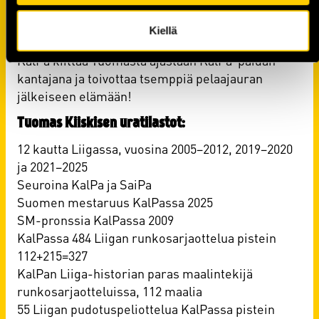
etenkin kannattajia. Nyt on tullut aika lopettaa,
Kiiskinen päättää.
Kiellä
KalPa kiittää Tuomasta ajastaan KalPa-paidan
kantajana ja toivottaa tsemppiä pelaajauran
jälkeiseen elämään!
Tuomas Kiiskisen uratilastot:
12 kautta Liigassa, vuosina 2005–2012, 2019–2020
ja 2021–2025
Seuroina KalPa ja SaiPa
Suomen mestaruus KalPassa 2025
SM-pronssia KalPassa 2009
KalPassa 484 Liigan runkosarjaottelua pistein
112+215=327
KalPan Liiga-historian paras maalintekijä
runkosarjaotteluissa, 112 maalia
55 Liigan pudotuspeliottelua KalPassa pistein