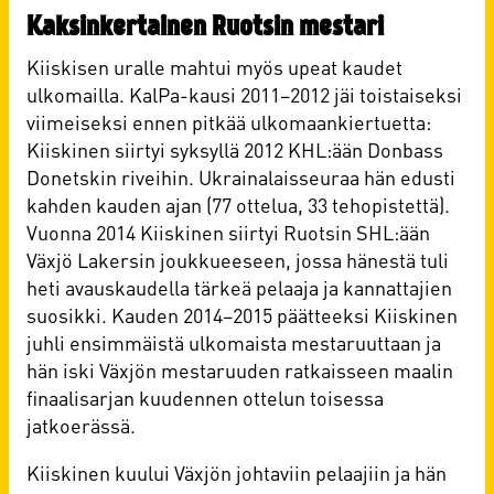
Kaksinkertainen Ruotsin mestari
Kiiskisen uralle mahtui myös upeat kaudet
ulkomailla. KalPa-kausi 2011–2012 jäi toistaiseksi
viimeiseksi ennen pitkää ulkomaankiertuetta:
Kiiskinen siirtyi syksyllä 2012 KHL:ään Donbass
Donetskin riveihin. Ukrainalaisseuraa hän edusti
kahden kauden ajan (77 ottelua, 33 tehopistettä).
Vuonna 2014 Kiiskinen siirtyi Ruotsin SHL:ään
Växjö Lakersin joukkueeseen, jossa hänestä tuli
heti avauskaudella tärkeä pelaaja ja kannattajien
suosikki. Kauden 2014–2015 päätteeksi Kiiskinen
juhli ensimmäistä ulkomaista mestaruuttaan ja
hän iski Växjön mestaruuden ratkaisseen maalin
finaalisarjan kuudennen ottelun toisessa
jatkoerässä.
Kiiskinen kuului Växjön johtaviin pelaajiin ja hän