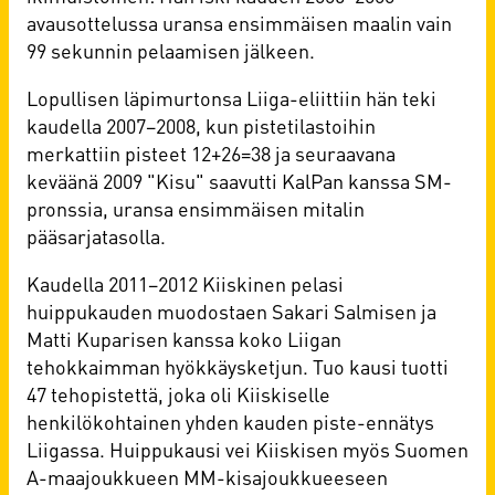
avausottelussa uransa ensimmäisen maalin vain
99 sekunnin pelaamisen jälkeen.
Lopullisen läpimurtonsa Liiga-eliittiin hän teki
kaudella 2007–2008, kun pistetilastoihin
merkattiin pisteet 12+26=38 ja seuraavana
keväänä 2009 "Kisu" saavutti KalPan kanssa SM-
pronssia, uransa ensimmäisen mitalin
pääsarjatasolla.
Kaudella 2011–2012 Kiiskinen pelasi
huippukauden muodostaen Sakari Salmisen ja
Matti Kuparisen kanssa koko Liigan
tehokkaimman hyökkäysketjun. Tuo kausi tuotti
47 tehopistettä, joka oli Kiiskiselle
henkilökohtainen yhden kauden piste-ennätys
Liigassa. Huippukausi vei Kiiskisen myös Suomen
A-maajoukkueen MM-kisajoukkueeseen