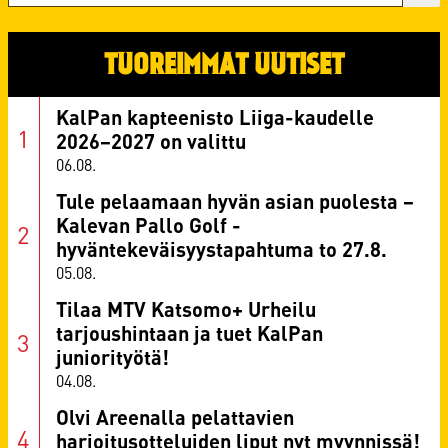
TUOREIMMAT UUTISET
KalPan kapteenisto Liiga-kaudelle
2026–2027 on valittu
06.08.
Tule pelaamaan hyvän asian puolesta –
Kalevan Pallo Golf -
hyväntekeväisyystapahtuma to 27.8.
05.08.
Tilaa MTV Katsomo+ Urheilu
tarjoushintaan ja tuet KalPan
juniorityötä!
04.08.
Olvi Areenalla pelattavien
harjoitusotteluiden liput nyt myynnissä!