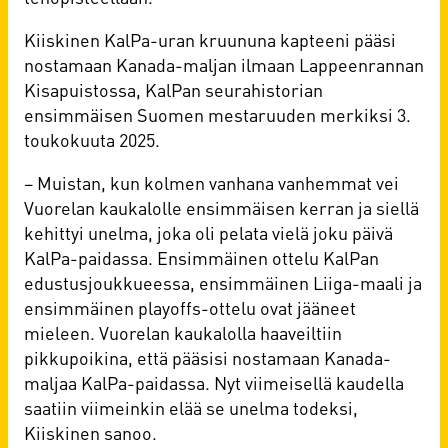
Kiiskinen KalPa-uran kruununa kapteeni pääsi
nostamaan Kanada-maljan ilmaan Lappeenrannan
Kisapuistossa, KalPan seurahistorian
ensimmäisen Suomen mestaruuden merkiksi 3.
toukokuuta 2025.
– Muistan, kun kolmen vanhana vanhemmat vei
Vuorelan kaukalolle ensimmäisen kerran ja siellä
kehittyi unelma, joka oli pelata vielä joku päivä
KalPa-paidassa. Ensimmäinen ottelu KalPan
edustusjoukkueessa, ensimmäinen Liiga-maali ja
ensimmäinen playoffs-ottelu ovat jääneet
mieleen. Vuorelan kaukalolla haaveiltiin
pikkupoikina, että pääsisi nostamaan Kanada-
maljaa KalPa-paidassa. Nyt viimeisellä kaudella
saatiin viimeinkin elää se unelma todeksi,
Kiiskinen sanoo.