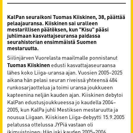
KalPan seuraikoni Tuomas Kiiskinen, 38, päättää
pelaajauransa. Kiiskinen sai uralleen
mestarillisen päätöksen, kun "Kisu" pääsi
juhlimaan kasvattajseuransa paidassa
seurahistorian ensimmäistä Suomen
mestaruutta.
Siilinjärven Vuorelasta maailmalle ponnistanut
Tuomas Kiiskinen
edusti kasvattajaseuraansa
lähes koko Liiga-uransa ajan. Vuosien 2005–2025
aikana hän pelasi seuran riveissä yhteensä 484
runkosarjaottelua ja toimi uransa joukkueen
kapteenina neljän kauden ajan. Kiiskinen debytoi
KalPan edustusjoukkueessa jo kaudella 2004–
2005, kun KalPa juhli Mestiksen mestaruutta ja
nousua Liigaan. Kiiskisen Liiga-debyytti 15.9.2005
pelatussa ottelussa JYPiä vastaan oli
ikimuistoinen: Hän iski kauden 2005–2006