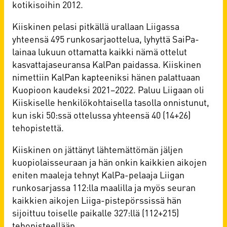
kotikisoihin 2012.
Kiiskinen pelasi pitkällä urallaan Liigassa
yhteensä 495 runkosarjaottelua, lyhyttä SaiPa-
lainaa lukuun ottamatta kaikki nämä ottelut
kasvattajaseuransa KalPan paidassa. Kiiskinen
nimettiin KalPan kapteeniksi hänen palattuaan
Kuopioon kaudeksi 2021–2022. Paluu Liigaan oli
Kiiskiselle henkilökohtaisella tasolla onnistunut,
kun iski 50:ssä ottelussa yhteensä 40 (14+26)
tehopistettä.
Kiiskinen on jättänyt lähtemättömän jäljen
kuopiolaisseuraan ja hän onkin kaikkien aikojen
eniten maaleja tehnyt KalPa-pelaaja Liigan
runkosarjassa 112:lla maalilla ja myös seuran
kaikkien aikojen Liiga-pistepörssissä hän
sijoittuu toiselle paikalle 327:llä (112+215)
tehopisteellään.