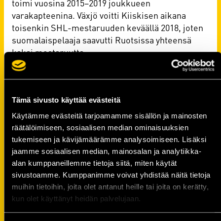
toimi vuosina 2015–2019 joukkueen
varakapteenina. Växjö voitti Kiiskisen aikana
toisenkin SHL-mestaruuden keväällä 2018, joten
suomalaispelaaja saavutti Ruotsissa yhteensä
kaksi mestaruutta.
Vuosina 2019–2021 Kiiskinen kiekkoili
Skellefteåssa kahden kauden ajan. Keväällä 2021
matka katkesi SHL:n välierävaiheessa.
Tämä sivusto käyttää evästeitä
Käytämme evästeitä tarjoamamme sisällön ja mainosten
Kiiskinen pelasi upealla urallaan myös Leijonat-
räätälöimiseen, sosiaalisen median ominaisuuksien
paidassa. Vuoden 2012 MM-kotikisoissa
tukemiseen ja kävijämäärämme analysoimiseen. Lisäksi
Helsingissä Kiiskinen teki debyyttinsä aikuisten
jaamme sosiaalisen median, mainosalan ja analytiikka-
arvokisoissa, pelaten tuolloin viisi ottelua.
alan kumppaneillemme tietoja siitä, miten käytät
Kiiskinen kuului maajoukkueen rinkiin myös
sivustoamme. Kumppanimme voivat yhdistää näitä tietoja
muina vuosina, esimerkiksi keväällä 2008 hän oli
muihin tietoihin, joita olet antanut heille tai joita on kerätty,
mukana MM-leirityksessä ja pelasi Euro Hockey
kun olet käyttänyt heidän palvelujaan.
Tourilla. Viimeisen maajoukkuesiintymisensä
Kiiskinen teki kaudella 2017–2018.