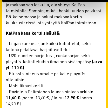
ja maksaa sen laskulla, ota yhteys KalPan
toimistolle. Samoin, mikäli hankit uuden paikkasi
B5-katsomossa ja haluat maksaa kortin
kuukausierissä, ota yhteyttä KalPan toimistoon.
KalPan kausikortti sisältää:
– Liigan runkosarjan kaikki kotiottelut, sekä
kotona pelattavat harjoitusottelut
– U20-nuorten harjoitus-, runkosarjan sekä
playoffs-kotiotteluihin ilmainen sisäänpääsy
(arvo
yli 110 €)
– Etuosto-oikeus omalle paikalle playoffs-
otteluihin
– Mobiilikausikortti
– Ravintola Pelimiehen lounas hintaan arkisin
11,60 €
(norm. 13,60 €) / la-su
12,90 €
(norm.
14,90 €)