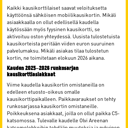
Kaikki kausikorttilaiset saavat veloituksetta
käyttöönsä sähköisen mobiilikausikortin. Mikäli
asiaakkaalla on ollut edellisellä kaudella
käytössään myös fyysinen kausikortti, se
aktivoituu oston yhteydessä. Uusista tulostetuista
kausikorteista peritään viiden euron suuruinen
palvelumaksu. Mikäli asiakas tilaa tulostetun
kortin, ne toimitetaan elokuun 2026 aikana.
Kauden 2025–2026 runkosarjan
kausikorttiasiakkaat
Viime kaudella kausikortin omistaneilla on
edelleen etuosto-oikeus omalle
kausikorttipaikalleen. Paikkavaraukset on tehty
runkosarjassa kausikortin omistaneille.
Poikkeuksena asiakkaat, joilla on ollut paikka C5-
katsomossa. Tulevalle kaudelle Olvi Areenan
katsomolohkoihin tehdään muutoksia ja nykyinen