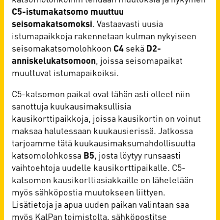
C5-istumakatsomo muuttuu
seisomakatsomoksi
. Vastaavasti uusia
istumapaikkoja rakennetaan kulman nykyiseen
seisomakatsomolohkoon
C4
sekä
D2-
anniskelukatsomoon
, joissa seisomapaikat
muuttuvat istumapaikoiksi.
C5-katsomon paikat ovat tähän asti olleet niin
sanottuja kuukausimaksullisia
kausikorttipaikkoja, joissa kausikortin on voinut
maksaa halutessaan kuukausierissä. Jatkossa
tarjoamme tätä kuukausimaksumahdollisuutta
katsomolohkossa
B5
, josta löytyy runsaasti
vaihtoehtoja uudelle kausikorttipaikalle. C5-
katsomon kausikorttiasiakkaille on lähetetään
myös sähköpostia muutokseen liittyen.
Lisätietoja ja apua uuden paikan valintaan saa
myös KalPan toimistolta, sähköpostitse