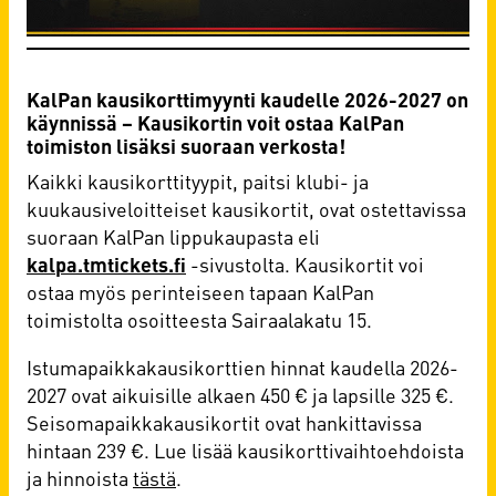
KalPan kausikorttimyynti kaudelle 2026-2027 on
käynnissä – Kausikortin voit ostaa KalPan
toimiston lisäksi suoraan verkosta!
Kaikki kausikorttityypit, paitsi klubi- ja
kuukausiveloitteiset kausikortit, ovat ostettavissa
suoraan KalPan lippukaupasta eli
kalpa.tmtickets.fi
-sivustolta. Kausikortit voi
ostaa myös perinteiseen tapaan KalPan
toimistolta osoitteesta Sairaalakatu 15.
Istumapaikkakausikorttien hinnat kaudella 2026-
2027 ovat aikuisille alkaen 450 € ja lapsille 325 €.
Seisomapaikkakausikortit ovat hankittavissa
hintaan 239 €. Lue lisää kausikorttivaihtoehdoista
ja hinnoista
tästä
.