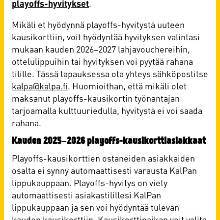
playoffs-hyvitykset
.
Mikäli et hyödynnä playoffs-hyvitystä uuteen
kausikorttiin, voit hyödyntää hyvityksen valintasi
mukaan kauden 2026–2027 lahjavouchereihin,
ottelulippuihin tai hyvityksen voi pyytää rahana
tilille. Tässä tapauksessa ota yhteys sähköpostitse
kalpa@kalpa.fi
. Huomioithan, että mikäli olet
maksanut playoffs-kausikortin työnantajan
tarjoamalla kulttuuriedulla, hyvitystä ei voi saada
rahana.
Kauden 2025–2026 playoffs-kausikorttiasiakkaat
Playoffs-kausikorttien ostaneiden asiakkaiden
osalta ei synny automaattisesti varausta KalPan
lippukauppaan. Playoffs-hyvitys on viety
automaattisesti asiakastilillesi KalPan
lippukauppaan ja sen voi hyödyntää tulevan
kauden kausikorttiin. Kausikorttipaikan voit valita