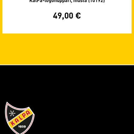
KalPa-logohuppari, musta (10192)
49,00
€