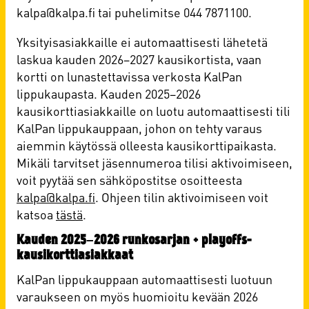
kalpa@kalpa.fi tai puhelimitse 044 7871100.
Yksityisasiakkaille ei automaattisesti lähetetä
laskua kauden 2026–2027 kausikortista, vaan
kortti on lunastettavissa verkosta KalPan
lippukaupasta. Kauden 2025–2026
kausikorttiasiakkaille on luotu automaattisesti tili
KalPan lippukauppaan, johon on tehty varaus
aiemmin käytössä olleesta kausikorttipaikasta.
Mikäli tarvitset jäsennumeroa tilisi aktivoimiseen,
voit pyytää sen sähköpostitse osoitteesta
kalpa@kalpa.fi
. Ohjeen tilin aktivoimiseen voit
katsoa
tästä
.
Kauden 2025–2026 runkosarjan + playoffs-
kausikorttiasiakkaat
KalPan lippukauppaan automaattisesti luotuun
varaukseen on myös huomioitu kevään 2026