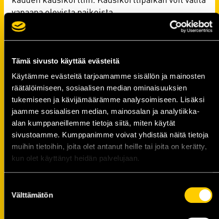
vapaana olevista paikoista.
Mikäli et hyödynnä playoffs-hyvitystä uuteen
kausikorttiin, voit hyödyntää hyvityksen valintasi
mukaan kauden 2026–2027 lahjavouchereihin,
Tämä sivusto käyttää evästeitä
ottelulippuihin tai hyvityksen voi pyytää rahana
Käytämme evästeitä tarjoamamme sisällön ja mainosten
tilille. Tässä tapauksessa ota yhteys sähköpostitse
räätälöimiseen, sosiaalisen median ominaisuuksien
kalpa@kalpa.fi
. Huomioithan, että mikäli olet
tukemiseen ja kävijämäärämme analysoimiseen. Lisäksi
maksanut playoffs-kausikortin työnantajan
jaamme sosiaalisen median, mainosalan ja analytiikka-
tarjoamalla kulttuuriedulla, hyvitystä ei voi saada
alan kumppaneillemme tietoja siitä, miten käytät
rahana.
sivustoamme. Kumppanimme voivat yhdistää näitä tietoja
Uudet kausikorttiasiakkaat
muihin tietoihin, joita olet antanut heille tai joita on kerätty,
kun olet käyttänyt heidän palvelujaan.
Uuden kausikorttisi voit hankkia KalPan
toimistolta tai suoraan KalPan lippukaupasta
Suostumuksen
osoitteesta
kalpa.tmtickets.fi
.
Välttämätön
valinta
Lippukaupassa asiointi edellyttää