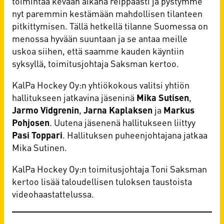
toimintaa kevään aikana reippaasti ja pystymme
nyt paremmin kestämään mahdollisen tilanteen
pitkittymisen. Tällä hetkellä tilanne Suomessa on
menossa hyvään suuntaan ja se antaa meille
uskoa siihen, että saamme kauden käyntiin
syksyllä, toimitusjohtaja Saksman kertoo.
KalPa Hockey Oy:n yhtiökokous valitsi yhtiön
hallitukseen jatkavina jäseninä
Mika Sutisen
,
Jarmo Vidgrenin
,
Jarna Kaplaksen
ja
Markus
Pohjosen
. Uutena jäsenenä hallitukseen liittyy
Pasi Toppari
. Hallituksen puheenjohtajana jatkaa
Mika Sutinen.
KalPa Hockey Oy:n toimitusjohtaja Toni Saksman
kertoo lisää taloudellisen tuloksen taustoista
videohaastattelussa.