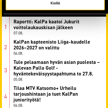
Kiellä
TUOREIMMAT UUTISET
Raportti: KalPa kaatoi Jukurit
voittolaukauskisan jälkeen
07.08.
KalPan kapteenisto Liiga-kaudelle
2026–2027 on valittu
06.08.
Tule pelaamaan hyvän asian puolesta –
Kalevan Pallo Golf -
hyväntekeväisyystapahtuma to 27.8.
05.08.
Tilaa MTV Katsomo+ Urheilu
tarjoushintaan ja tuet KalPan
juniorityötä!
04.08.