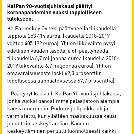
KalPan 90-vuotisjuhlakausi päättyi
koronapandemian vuoksi tappiolliseen
tulokseen.
KalPa Hockey Oy teki päättyneellä tilikaudella
tappiota 253 414 euroa. (kaudella 2018-2019
voittoa 405 192 euroa). Yhtiön liikevaihto pysyi
edellisen kauden tasolla ja oli päättyneellä
tilikaudella 6,7 miljoonaa euroa (kaudella 2018-
2019 liikevaihto 6,7 miljoonaa euroa). Yhtiön
omavaraisuusaste laski 62,3 prosenttiin
(edellisessä tilinpäätöksessä 67,7 prosenttia).
- Päättynyt kausi oli KalPan 90-vuotisjuhlakausi,
jonka vuoksi panostimme pelaajistoon aiempia
kausia enemmän. Pudotuspelipaikka oli jo
varmistettu, kun yllättäen maaliskuussa kausi
jouduttiin keskeyttämään. Kauden
keskeyttäminen peruutti luonnollisesti kaikki