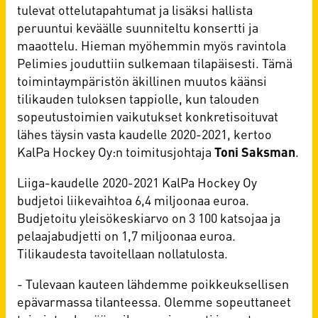
tulevat ottelutapahtumat ja lisäksi hallista
peruuntui keväälle suunniteltu konsertti ja
maaottelu. Hieman myöhemmin myös ravintola
Pelimies jouduttiin sulkemaan tilapäisesti. Tämä
toimintaympäristön äkillinen muutos käänsi
tilikauden tuloksen tappiolle, kun talouden
sopeutustoimien vaikutukset konkretisoituvat
lähes täysin vasta kaudelle 2020-2021, kertoo
KalPa Hockey Oy:n toimitusjohtaja
Toni Saksman
.
Liiga-kaudelle 2020-2021 KalPa Hockey Oy
budjetoi liikevaihtoa 6,4 miljoonaa euroa.
Budjetoitu yleisökeskiarvo on 3 100 katsojaa ja
pelaajabudjetti on 1,7 miljoonaa euroa.
Tilikaudesta tavoitellaan nollatulosta.
- Tulevaan kauteen lähdemme poikkeuksellisen
epävarmassa tilanteessa. Olemme sopeuttaneet