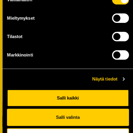
valinta
Mieltymykset
Tilastot
Markkinointi
Näytä tiedot
Salli kaikki
Salli valinta