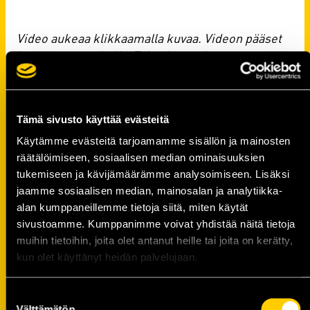
Video aukeaa klikkaamalla kuvaa. Videon pääset
katsomaan myös YouTube-kanavaltamme
klikkaamalla
tästä.
Tämä sivusto käyttää evästeitä
Käytämme evästeitä tarjoamamme sisällön ja mainosten
räätälöimiseen, sosiaalisen median ominaisuuksien
Kommentit
tukemiseen ja kävijämäärämme analysoimiseen. Lisäksi
jaamme sosiaalisen median, mainosalan ja analytiikka-
alan kumppaneillemme tietoja siitä, miten käytät
sivustoamme. Kumppanimme voivat yhdistää näitä tietoja
muihin tietoihin, joita olet antanut heille tai joita on kerätty,
kun olet käyttänyt heidän palvelujaan.
Suostumuksen
Välttämätön