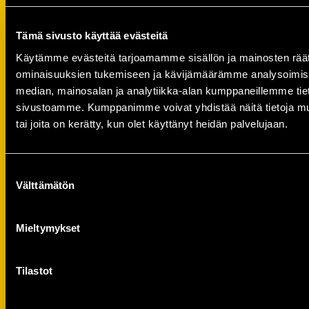
Tämä sivusto käyttää evästeitä
Käytämme evästeitä tarjoamamme sisällön ja mainosten räät
ominaisuuksien tukemiseen ja kävijämäärämme analysoimise
median, mainosalan ja analytiikka-alan kumppaneillemme tieto
sivustoamme. Kumppanimme voivat yhdistää näitä tietoja muihin
tai joita on kerätty, kun olet käyttänyt heidän palvelujaan.
Suostumuksen
Välttämätön
valinta
Mieltymykset
Ruusteri-pehmolelu (10224)
Tilastot
29,00
€