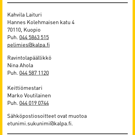
Kahvila Laituri
Hannes Kolehmaisen katu 4
70110, Kuopio
Puh.
044 5863 515
pelimies@kalpa.fi
Ravintolapäällikkö
Nina Ahola
Puh.
044 587 1120
Keittiömestari
Marko Voutilainen
Puh.
044 019 0744
Sähköpostiosoitteet ovat muotoa
etunimi.sukunimi@kalpa.fi.