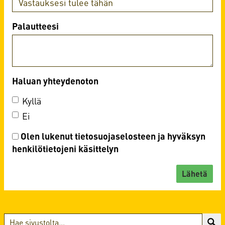
Palautteesi
Haluan yhteydenoton
Kyllä
Ei
Olen lukenut
tietosuojaselosteen
ja hyväksyn
henkilötietojeni käsittelyn
Lähetä