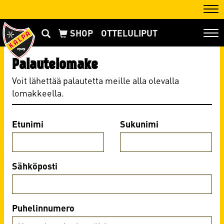
Nav
OTTELULIPUT
Nav
Palautelomake
Voit lähettää palautetta meille alla olevalla
lomakkeella.
Etunimi
Sukunimi
Sähköposti
Puhelinnumero