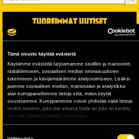
TUOREIMMAT UUTISET
Raportti: KalPa kaatoi Jukurit
voittolaukauskisan jälkeen
07.08.
Tämä sivusto käyttää evästeitä
KalPan kapteenisto Liiga-kaudelle
Käytämme evästeitä tarjoamamme sisällön ja mainosten
2026–2027 on valittu
räätälöimiseen, sosiaalisen median ominaisuuksien
06.08.
tukemiseen ja kävijämäärämme analysoimiseen. Lisäksi
jaamme sosiaalisen median, mainosalan ja analytiikka-
Tule pelaamaan hyvän asian puolesta –
alan kumppaneillemme tietoja siitä, miten käytät
Kalevan Pallo Golf -
sivustoamme. Kumppanimme voivat yhdistää näitä tietoja
hyväntekeväisyystapahtuma to 27.8.
muihin tietoihin, joita olet antanut heille tai joita on kerätty,
05.08.
kun olet käyttänyt heidän palvelujaan.
Tilaa MTV Katsomo+ Urheilu
tarjoushintaan ja tuet KalPan
Suostumuksen
juniorityötä!
Välttämätön