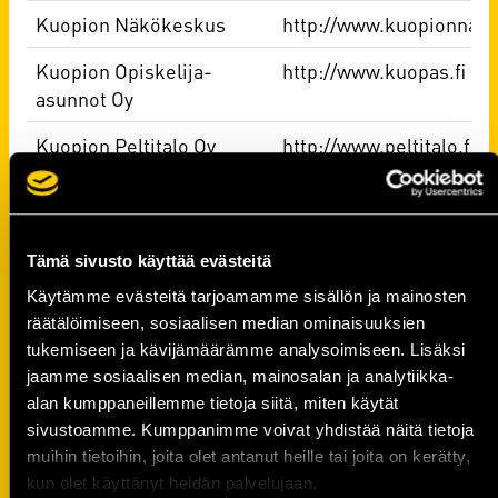
Kuopion Näkökeskus
http://www.kuopionnako
Kuopion Opiskelija-
http://www.kuopas.fi
asunnot Oy
Kuopion Peltitalo Oy
http://www.peltitalo.fi
Kuopion Putkiapu Oy
http://www.putkiapu.fi
Kuopion Puustelli
http://www.puustelli.fi
Tämä sivusto käyttää evästeitä
Kuopion Pysäköinti Oy
https://www.kuopionpysa
Käytämme evästeitä tarjoamamme sisällön ja mainosten
räätälöimiseen, sosiaalisen median ominaisuuksien
Kuopion
https://www.rakennease
tukemiseen ja kävijämäärämme analysoimiseen. Lisäksi
Rakenneasennus Oy
jaamme sosiaalisen median, mainosalan ja analytiikka-
Kuopion Taksiykköset Oy
http://www.taksi1.fi
alan kumppaneillemme tietoja siitä, miten käytät
sivustoamme. Kumppanimme voivat yhdistää näitä tietoja
Kuopion Teho-Louhinta
http://www.teho-louhinta
muihin tietoihin, joita olet antanut heille tai joita on kerätty,
Oy
kun olet käyttänyt heidän palvelujaan.