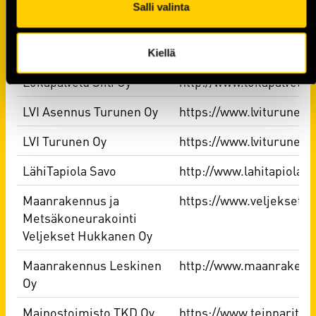
Salli valinta
Lignell & Piispanen
http://www.lignellpiispa
Lindström Oy
http://www.lindstromg
Kiellä
Lokapalvelu Siili Oy
http://www.lokapalvelusii
LVI Asennus Turunen Oy
https://www.lviturunen.f
LVI Turunen Oy
https://www.lviturunen.f
LähiTapiola Savo
http://www.lahitapiola.fi
Maanrakennus ja
https://www.veljeksethu
Metsäkoneurakointi
Veljekset Hukkanen Oy
Maanrakennus Leskinen
http://www.maanrakennu
Oy
Mainostoimisto TKD Oy
https://www.teipparit.c