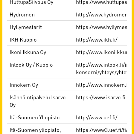
HuttupaSiivous Oy
https://www.huttupasiivo
Hydromen
http://www.hydromen.fi
Hyllymestarit
https://www.hyllymestar
IKH Kuopio
http://www.ikh.fi/
Ikoni Ikkuna Oy
http://www.ikoniikkuna.f
Inlook Oy / Kuopio
http://www.inlook.fi/inl
konserni/yhteys/yhteyst
Innokem Oy
http://www.innokem.fi
Isännöintipalvelu Isarvo
https://www.isarvo.fi
Oy
Itä-Suomen Yliopisto
http://www.uef.fi/
Itä-Suomen yliopisto,
https://www3.uef.fi/fi/