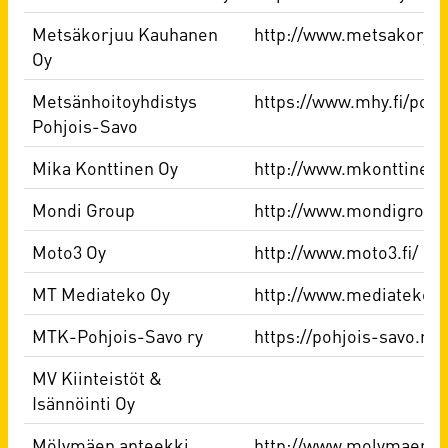
Metsäkorjuu Kauhanen
http://www.metsakorjuu.
Oy
Metsänhoitoyhdistys
https://www.mhy.fi/pohj
Pohjois-Savo
Mika Konttinen Oy
http://www.mkonttinen.f
Mondi Group
http://www.mondigroup
Moto3 Oy
http://www.moto3.fi/
MT Mediateko Oy
http://www.mediateko.fi
MTK-Pohjois-Savo ry
https://pohjois-savo.mtk
MV Kiinteistöt &
Isännöinti Oy
Mölymäen apteekki
http://www.molymaenapt