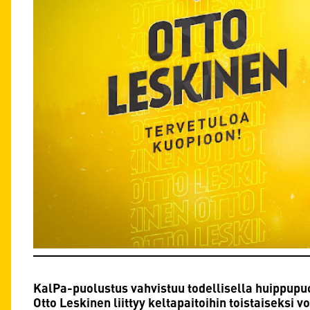
KalPa-puolustus vahvistuu todellisella huippupu
Otto Leskinen liittyy keltapaitoihin toistaiseksi