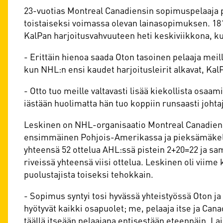
23-vuotias Montreal Canadiensin sopimuspelaaja 
toistaiseksi voimassa olevan lainasopimuksen. 181-
KalPan harjoitusvahvuuteen heti keskiviikkona, kun
- Erittäin hienoa saada Oton tasoinen pelaaja meill
kun NHL:n ensi kaudet harjoitusleirit alkavat, Kal
- Otto tuo meille valtavasti lisää kiekollista osaam
iästään huolimatta hän tuo koppiin runsaasti johtaj
Leskinen on NHL-organisaatio Montreal Canadiensi
ensimmäinen Pohjois-Amerikassa ja pieksämäkeläi
yhteensä 52 ottelua AHL:ssä pistein 2+20=22 ja s
riveissä yhteensä viisi ottelua. Leskinen oli vii
puolustajista toiseksi tehokkain.
- Sopimus syntyi tosi hyvässä yhteistyössä Oton 
hyötyvät kaikki osapuolet; me, pelaaja itse ja Can
täällä itseään pelaajana entisestään eteenpäin, Lai