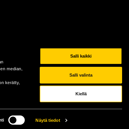
Salli kaikki
an
sen median,
Salli valinta
on kerätty,
Kiellä
ti
Näytä tiedot