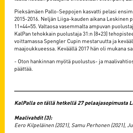
Pieksämäen Pallo-Seppojen kasvatti pelasi ensimm
2015-2016. Neljän Liiga-kauden aikana Leskinen pe
11+44=55. Valtaosa vasemmalta ampuvan puolustajan 
KalPan tehokkain puolustaja 31:n (8+23) tehopistee
voittamassa Spengler Cupin mestaruutta ja kevääl
maajoukkueessa. Keväällä 2017 hän oli mukana s
- Oton hankinnan myötä puolustus- ja maalivahtios
päättää.
KalPalla on tällä hetkellä 27 pelaajasopimusta 
Maalivahdit (3):
Eero Kilpeläinen (2021), Samu Perhonen (2021), Juh