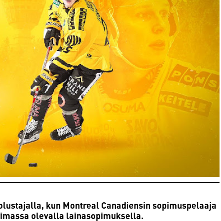
olustajalla, kun Montreal Canadiensin sopimuspelaaja
 voimassa olevalla lainasopimuksella.