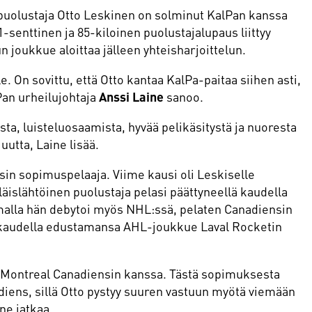
puolustaja Otto Leskinen on solminut KalPan kanssa
senttinen ja 85-kiloinen puolustajalupaus liittyy
 joukkue aloittaa jälleen yhteisharjoittelun.
e. On sovittu, että Otto kantaa KalPa-paitaa siihen asti,
Pan urheilujohtaja
Anssi Laine
sanoo.
ista, luisteluosaamista, hyvää pelikäsitystä ja nuoresta
uutta, Laine lisää.
n sopimuspelaaja. Viime kausi oli Leskiselle
slähtöinen puolustaja pelasi päättyneellä kaudella
amalla hän debytoi myös NHL:ssä, pelaten Canadiensin
me kaudella edustamansa AHL-joukkue Laval Rocketin
ja Montreal Canadiensin kanssa. Tästä sopimuksesta
adiens, sillä Otto pystyy suuren vastuun myötä viemään
ne jatkaa.