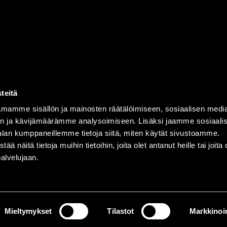
teitä
mamme sisällön ja mainosten räätälöimiseen, sosiaalisen medi
n ja kävijämäärämme analysoimiseen. Lisäksi jaamme sosiaali
alan kumppaneillemme tietoja siitä, miten käytät sivustoamme.
näitä tietoja muihin tietoihin, joita olet antanut heille tai joita 
palvelujaan.
ent
powered by
Mieltymykset
Tilastot
Markkinoin