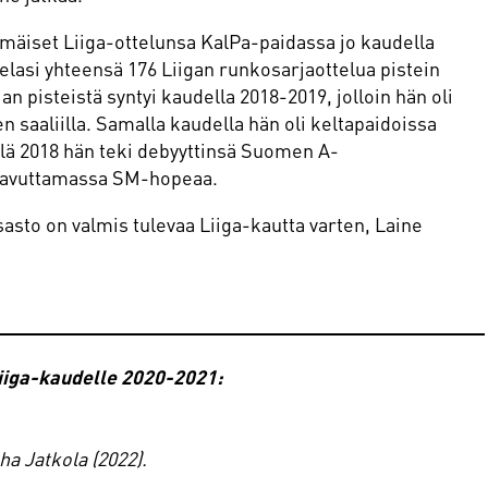
äiset Liiga-ottelunsa KalPa-paidassa jo kaudella
lasi yhteensä 176 Liigan runkosarjaottelua pistein
pisteistä syntyi kaudella 2018-2019, jolloin hän oli
n saaliilla. Samalla kaudella hän oli keltapaidoissa
lä 2018 hän teki debyyttinsä Suomen A-
aavuttamassa SM-hopeaa.
asto on valmis tulevaa Liiga-kautta varten, Laine
Liiga-kaudelle 2020-2021:
a Jatkola (2022).