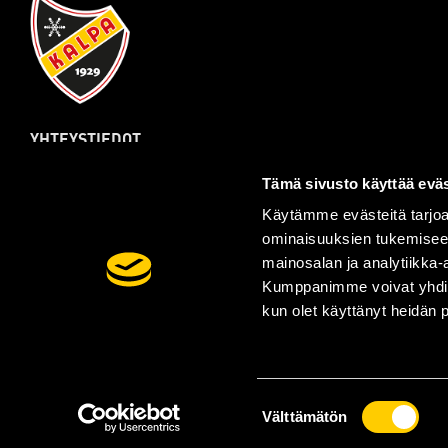
YHTEYSTIEDOT
Kalpa Hockey Oy
Tämä sivusto käyttää eväs
Sairaalakatu 15
70110 Kuopio
Käytämme evästeitä tarjoa
ominaisuuksien tukemisee
Laajemmat yhteystiedot
mainosalan ja analytiikka-
Kumppanimme voivat yhdistää 
kun olet käyttänyt heidän 
Tilaa uutiskirje
© Kalpa Hockey Oy
| Toiminnanohjausjärjestelmä
WiseEv
WiseNetwork
Suostumuksen
Välttämätön
valinta