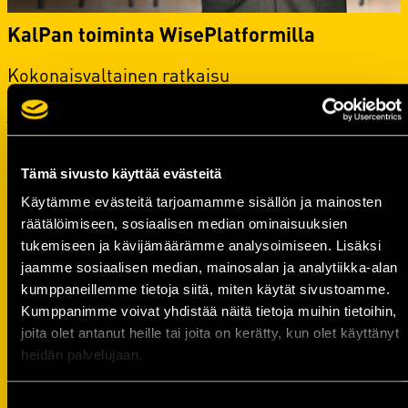
KalPan toiminta WisePlatformilla
Kokonaisvaltainen ratkaisu
asiakkuudenhallintaan, myyntiin, markkinointiin
ja taloushallintoon. Kaikki helppokäyttöisesti
samassa järjestelmässä, samoilla logiikoilla ja
käyttäjätunnuksilla. Tutustu järjestelmän osa-
alueisiin!
Tämä sivusto käyttää evästeitä
Käytämme evästeitä tarjoamamme sisällön ja mainosten
Lue lisää
räätälöimiseen, sosiaalisen median ominaisuuksien
tukemiseen ja kävijämäärämme analysoimiseen. Lisäksi
jaamme sosiaalisen median, mainosalan ja analytiikka-alan
kumppaneillemme tietoja siitä, miten käytät sivustoamme.
Kumppanimme voivat yhdistää näitä tietoja muihin tietoihin,
TILASTOT
joita olet antanut heille tai joita on kerätty, kun olet käyttänyt
heidän palvelujaan.
Suostumuksen