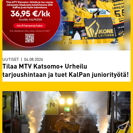
UUTISET
|
04.08.2026
Tilaa MTV Katsomo+ Urheilu
tarjoushintaan ja tuet KalPan juniorityötä!