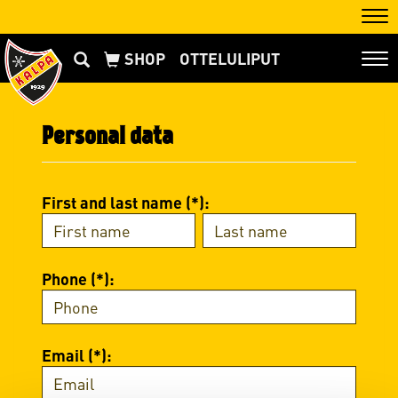
Nav
OTTELULIPUT
Nav
Personal data
First and last name (*):
Phone (*):
Email (*):