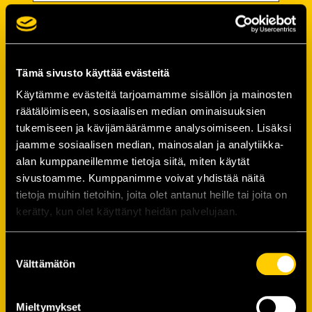
Password
Password (*):
Tämä sivusto käyttää evästeitä
Käytämme evästeitä tarjoamamme sisällön ja mainosten
räätälöimiseen, sosiaalisen median ominaisuuksien
tukemiseen ja kävijämäärämme analysoimiseen. Lisäksi
Confirm password (*):
jaamme sosiaalisen median, mainosalan ja analytiikka-
alan kumppaneillemme tietoja siitä, miten käytät
sivustoamme. Kumppanimme voivat yhdistää näitä
Contact information
tietoja muihin tietoihin, joita olet antanut heille tai joita on
kerätty, kun olet käyttänyt heidän palvelujaan.
Street address (*):
Suostumuksen
Välttämätön
valinta
Mieltymykset