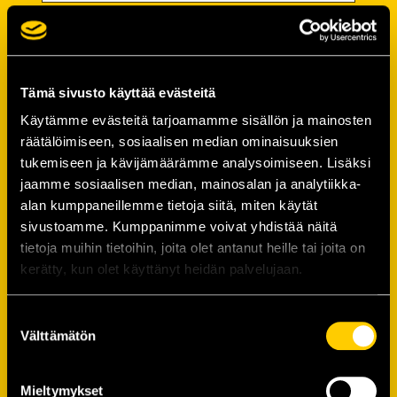
Password
Password (*):
Tämä sivusto käyttää evästeitä
Käytämme evästeitä tarjoamamme sisällön ja mainosten
räätälöimiseen, sosiaalisen median ominaisuuksien
tukemiseen ja kävijämäärämme analysoimiseen. Lisäksi
Confirm password (*):
jaamme sosiaalisen median, mainosalan ja analytiikka-
alan kumppaneillemme tietoja siitä, miten käytät
sivustoamme. Kumppanimme voivat yhdistää näitä
Contact information
tietoja muihin tietoihin, joita olet antanut heille tai joita on
kerätty, kun olet käyttänyt heidän palvelujaan.
Street address (*):
Suostumuksen
Välttämätön
valinta
Mieltymykset