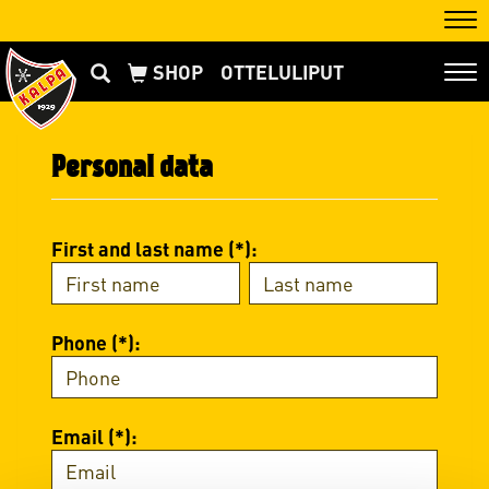
Nav
OTTELULIPUT
Nav
Personal data
First and last name (*):
Phone (*):
Email (*):