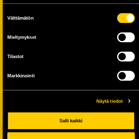
Suostumuksen
Välttämätön
valinta
Mieltymykset
Tilastot
Markkinointi
Ruusteri Pehmolelu
Näytä tiedot
29,00
€
Salli kaikki