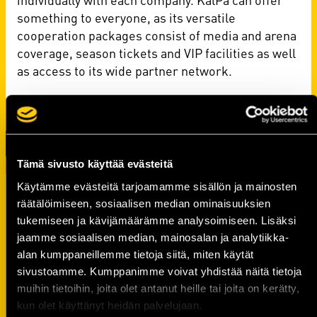
something to everyone, as its versatile
cooperation packages consist of media and arena
coverage, season tickets and VIP facilities as well
as access to its wide partner network.
Tämä sivusto käyttää evästeitä
Käytämme evästeitä tarjoamamme sisällön ja mainosten
TO
räätälöimiseen, sosiaalisen median ominaisuuksien
KALPA
SHOP
tukemiseen ja kävijämäärämme analysoimiseen. Lisäksi
jaamme sosiaalisen median, mainosalan ja analytiikka-
alan kumppaneillemme tietoja siitä, miten käytät
sivustoamme. Kumppanimme voivat yhdistää näitä tietoja
muihin tietoihin, joita olet antanut heille tai joita on kerätty,
kun olet käyttänyt heidän palvelujaan.