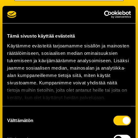
Salasana
Salasana (*):
Tämä sivusto käyttää evästeitä
Käytämme evästeitä tarjoamamme sisällön ja mainosten
räätälöimiseen, sosiaalisen median ominaisuuksien
Vahvista salasana (*):
tukemiseen ja kävijämäärämme analysoimiseen. Lisäksi
jaamme sosiaalisen median, mainosalan ja analytiikka-
alan kumppaneillemme tietoja siitä, miten käytät
Yhteystiedot
sivustoamme. Kumppanimme voivat yhdistää näitä
tietoja muihin tietoihin, joita olet antanut heille tai joita on
kerätty, kun olet käyttänyt heidän palvelujaan.
Katuosoite (*):
Suostumuksen
Välttämätön
valinta