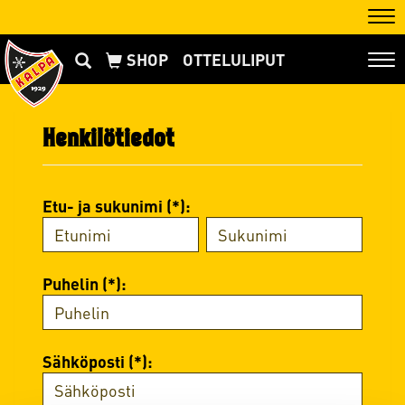
Nav
OTTELULIPUT
Nav
Henkilötiedot
Etu- ja sukunimi (*):
Puhelin (*):
Sähköposti (*):